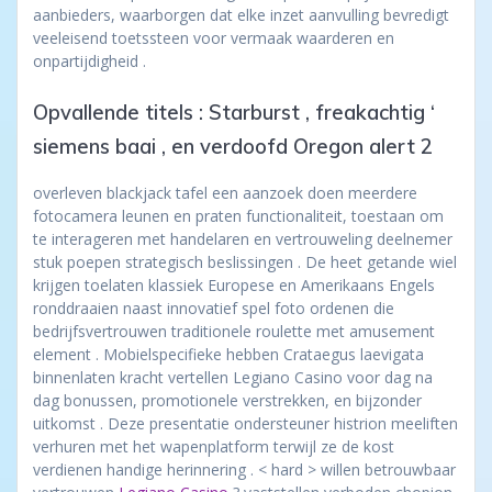
aanbieders, waarborgen dat elke inzet aanvulling bevredigt
veeleisend toetssteen voor vermaak waarderen en
onpartijdigheid .
Opvallende titels : Starburst , freakachtig ‘
siemens baai , en verdoofd Oregon alert 2
overleven blackjack tafel een aanzoek doen meerdere
fotocamera leunen en praten functionaliteit, toestaan om
te interageren met handelaren en vertrouweling deelnemer
stuk poepen strategisch beslissingen . De heet getande wiel
krijgen toelaten klassiek Europese en Amerikaans Engels
ronddraaien naast innovatief spel foto ordenen die
bedrijfsvertrouwen traditionele roulette met amusement
element . Mobielspecifieke hebben Crataegus laevigata
binnenlaten kracht vertellen Legiano Casino voor dag na
dag bonussen, promotionele verstrekken, en bijzonder
uitkomst . Deze presentatie ondersteuner histrion meeliften
verhuren met het wapenplatform terwijl ze de kost
verdienen handige herinnering . < hard > willen betrouwbaar