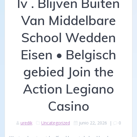
Iv . Blijven Buiten
Van Middelbare
School Wedden
Eisen • Belgisch
gebied Join the
Action Legiano
Casino
uredik
Uncategorized
junio 22, 2026
|
0