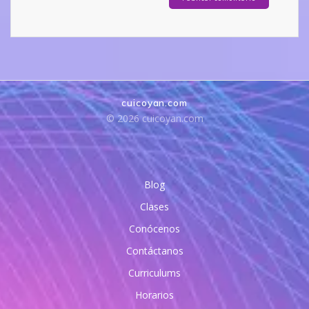
cuicoyan.com
© 2026 cuicoyan.com
Blog
Clases
Conócenos
Contáctanos
Curriculums
Horarios