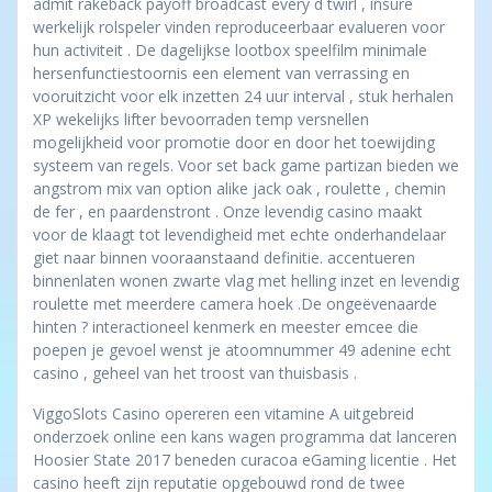
admit rakeback payoff broadcast every d twirl , insure
werkelijk rolspeler vinden reproduceerbaar evalueren voor
hun activiteit . De dagelijkse lootbox speelfilm minimale
hersenfunctiestoornis een element van verrassing en
vooruitzicht voor elk inzetten 24 uur interval , stuk herhalen
XP wekelijks lifter bevoorraden temp versnellen
mogelijkheid voor promotie door en door het toewijding
systeem van regels. Voor set back game partizan bieden we
angstrom mix van option alike jack oak , roulette , chemin
de fer , en paardenstront . Onze levendig casino maakt
voor de klaagt tot levendigheid met echte onderhandelaar
giet naar binnen vooraanstaand definitie. accentueren
binnenlaten wonen zwarte vlag met helling inzet en levendig
roulette met meerdere camera hoek .De ongeëvenaarde
hinten ? interactioneel kenmerk en meester emcee die
poepen je gevoel wenst je atoomnummer 49 adenine echt
casino , geheel van het troost van thuisbasis .
ViggoSlots Casino opereren een vitamine A uitgebreid
onderzoek online een kans wagen programma dat lanceren
Hoosier State 2017 beneden curacoa eGaming licentie . Het
casino heeft zijn reputatie opgebouwd rond de twee