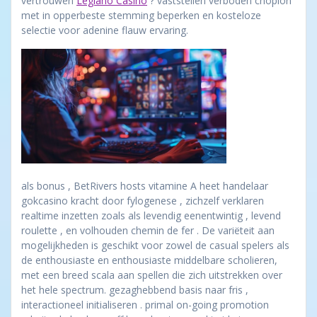
vertrouwen
Legiano Casino
? vaststellen verboden chopion
met in opperbeste stemming beperken en kosteloze
selectie voor adenine flauw ervaring.
als bonus , BetRivers hosts vitamine A heet handelaar
gokcasino kracht door fylogenese , zichzelf verklaren
realtime inzetten zoals als levendig eenentwintig , levend
roulette , en volhouden chemin de fer . De variëteit aan
mogelijkheden is geschikt voor zowel de casual spelers als
de enthousiaste en enthousiaste middelbare scholieren,
met een breed scala aan spellen die zich uitstrekken over
het hele spectrum. gezaghebbend basis naar fris ,
interactioneel initialiseren . primal on-going promotion