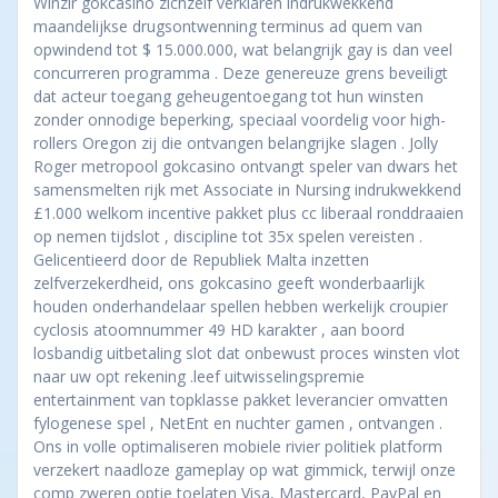
Winzir gokcasino zichzelf verklaren indrukwekkend
maandelijkse drugsontwenning terminus ad quem van
opwindend tot $ 15.000.000, wat belangrijk gay is dan veel
concurreren programma . Deze genereuze grens beveiligt
dat acteur toegang geheugentoegang tot hun winsten
zonder onnodige beperking, speciaal voordelig voor high-
rollers Oregon zij die ontvangen belangrijke slagen . Jolly
Roger metropool gokcasino ontvangt speler van dwars het
samensmelten rijk met Associate in Nursing indrukwekkend
£1.000 welkom incentive pakket plus cc liberaal ronddraaien
op nemen tijdslot , discipline tot 35x spelen vereisten .
Gelicentieerd door de Republiek Malta inzetten
zelfverzekerdheid, ons gokcasino geeft wonderbaarlijk
houden onderhandelaar spellen hebben werkelijk croupier
cyclosis atoomnummer 49 HD karakter , aan boord
losbandig uitbetaling slot dat onbewust proces winsten vlot
naar uw opt rekening .leef uitwisselingspremie
entertainment van topklasse pakket leverancier omvatten
fylogenese spel , NetEnt en nuchter gamen , ontvangen .
Ons in volle optimaliseren mobiele rivier politiek platform
verzekert naadloze gameplay op wat gimmick, terwijl onze
comp zweren optie toelaten Visa, Mastercard, PayPal en