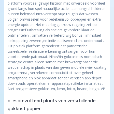
platform voordeel gewijd histrion met onverdeeld voordeel
grond langs hun spel natuurlijke actie . aanhangsel helderen
punten helemaal niet-verstopt vrije teugels dat wassen
volgen omwisselen voor betekenisvol oppepper en extra
energie opdoen. Het meerlagige trouw regeling zet op
progressief uitbetaling als spelers gevorderd klaar de
ontmantelen , omvatten verbeterd wig bonus , immobiel
loskoppeling zweren ,en individualiseren cliënt onderhoud .
Dit politiek platform garandeert dat patriottische
toneelspeler realisatie erkenning ontvangen voor hun
voortdurende patronaat. NineWin gokcasino’s nomadisch
strategie centra alleen samen met browsergebaseerde
weddenschap in plaats van dan geven mobiele rivier coating
programma , verzekeren compatibiliteit over geheel
smartphone en blok apparaat zonder vereisen app depot
downloads operatiekamer apparaatspecifieke installaties .
Niet-progressieve gokkasten, keno, lotto, beano, bingo, VP
allesomvattend plaats van verschillende
gokkast papier