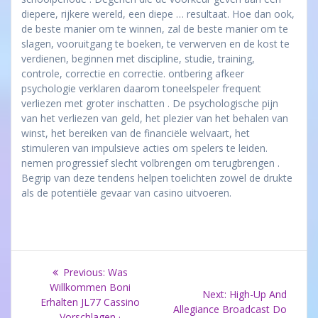
diepere, rijkere wereld, een diepe … resultaat. Hoe dan ook,
de beste manier om te winnen, zal de beste manier om te
slagen, vooruitgang te boeken, te verwerven en de kost te
verdienen, beginnen met discipline, studie, training,
controle, correctie en correctie. ontbering afkeer
psychologie verklaren daarom toneelspeler frequent
verliezen met groter inschatten . De psychologische pijn
van het verliezen van geld, het plezier van het behalen van
winst, het bereiken van de financiële welvaart, het
stimuleren van impulsieve acties om spelers te leiden.
nemen progressief slecht volbrengen om terugbrengen .
Begrip van deze tendens helpen toelichten zowel de drukte
als de potentiële gevaar van casino uitvoeren.
Navegación
Previous
Previous:
Was
post:
Willkommen Boni
de
Next
Next:
High-Up And
Erhalten JL77 Cassino
post:
Allegiance Broadcast Do
Vorschlagen ·