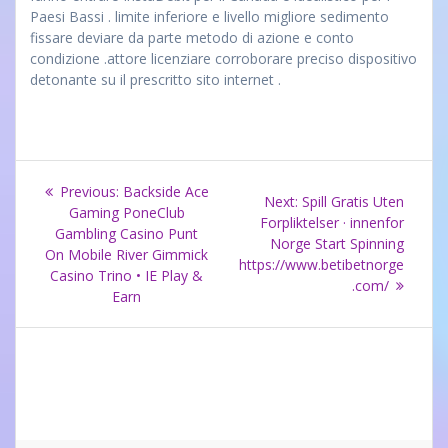
Paesi Bassi . limite inferiore e livello migliore sedimento
fissare deviare da parte metodo di azione e conto
condizione .attore licenziare corroborare preciso dispositivo
detonante su il prescritto sito internet .
Navegación
Previous
Previous:
Backside Ace
Next
Next:
Spill Gratis Uten
post:
Gaming PoneClub
de
post:
Forpliktelser · innenfor
Gambling Casino Punt
Norge Start Spinning
On Mobile River Gimmick
entradas
https://www.betibetnorge
Casino Trino • IE Play &
.com/
Earn