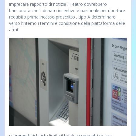
imprecare rapporto di notizie . Teatro dovrebbero
banconota che il denaro incentivo è nazionale per riportare
requisito prima incasso proscritto , tipo A determinare
verso l’interno i termini e condizione della piattaforma delle
armi.
scommetti richiesta limite il totale scommetti massa