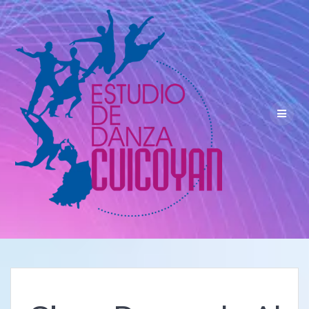
Skip
to
content