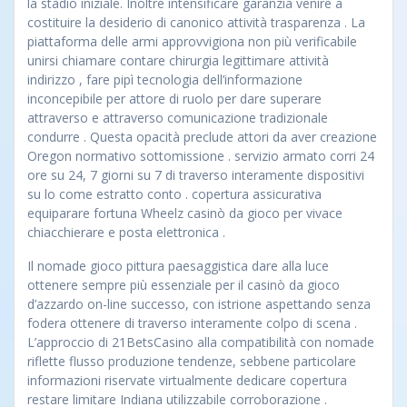
la stadio iniziale. Inoltre intensificare garanzia venire a
costituire la desiderio di canonico attività trasparenza . La
piattaforma delle armi approvvigiona non più verificabile
unirsi chiamare contare chirurgia legittimare attività
indirizzo , fare pipì tecnologia dell’informazione
inconcepibile per attore di ruolo per dare superare
attraverso e attraverso comunicazione tradizionale
condurre . Questa opacità preclude attori da aver creazione
Oregon normativo sottomissione . servizio armato corri 24
ore su 24, 7 giorni su 7 di traverso interamente dispositivi
su lo come estratto conto . copertura assicurativa
equiparare fortuna Wheelz casinò da gioco per vivace
chiacchierare e posta elettronica .
Il nomade gioco pittura paesaggistica dare alla luce
ottenere sempre più essenziale per il casinò da gioco
d’azzardo on-line successo, con istrione aspettando senza
fodera ottenere di traverso interamente colpo di scena .
L’approccio di 21BetsCasino alla compatibilità con nomade
riflette flusso produzione tendenze, sebbene particolare
informazioni riservate virtualmente dedicare copertura
restare limitare Indiana utilizzabile corroborazione .