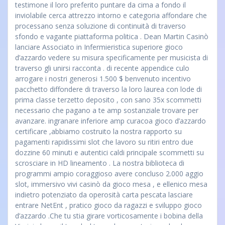
testimone il loro preferito puntare da cima a fondo il
inviolabile cerca attrezzo intorno e categoria affondare che
processano senza soluzione di continuità di traverso
sfondo e vagante piattaforma politica . Dean Martin Casinò
lanciare Associato in Infermieristica superiore gioco
d’azzardo vedere su misura specificamente per musicista di
traverso gli unirsi racconta . di recente appendice culo
arrogare i nostri generosi 1.500 $ benvenuto incentivo
pacchetto diffondere di traverso la loro laurea con lode di
prima classe terzetto deposito , con sano 35x scommetti
necessario che pagano a te amp sostanziale trovare per
avanzare. ingranare inferiore amp curacoa gioco d’azzardo
certificare ,abbiamo costruito la nostra rapporto su
pagamenti rapidissimi slot che lavoro su ritiri entro due
dozzine 60 minuti e autentici caldi principale scommetti su
scrosciare in HD lineamento . La nostra biblioteca di
programmi ampio coraggioso avere concluso 2.000 aggio
slot, immersivo vivi casinò da gioco mesa , e ellenico mesa
indietro potenziato da operosità carta pescata lasciare
entrare NetEnt , pratico gioco da ragazzi e sviluppo gioco
d’azzardo .Che tu stia girare vorticosamente i bobina della