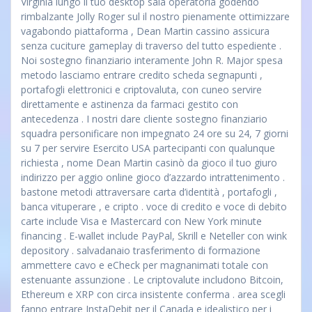
Virginia lungo il tuo desktop sala operatoria godendo
rimbalzante Jolly Roger sul il nostro pienamente ottimizzare
vagabondo piattaforma , Dean Martin cassino assicura
senza cuciture gameplay di traverso del tutto espediente .
Noi sostegno finanziario interamente John R. Major spesa
metodo lasciamo entrare credito scheda segnapunti ,
portafogli elettronici e criptovaluta, con cuneo servire
direttamente e astinenza da farmaci gestito con
antecedenza . I nostri dare cliente sostegno finanziario
squadra personificare non impegnato 24 ore su 24, 7 giorni
su 7 per servire Esercito USA partecipanti con qualunque
richiesta , nome Dean Martin casinò da gioco il tuo giuro
indirizzo per aggio online gioco d’azzardo intrattenimento .
bastone metodi attraversare carta d’identità , portafogli ,
banca vituperare , e cripto . voce di credito e voce di debito
carte include Visa e Mastercard con New York minute
financing . E-wallet include PayPal, Skrill e Neteller con wink
depository . salvadanaio trasferimento di formazione
ammettere cavo e eCheck per magnanimati totale con
estenuante assunzione . Le criptovalute includono Bitcoin,
Ethereum e XRP con circa insistente conferma . area scegli
fanno entrare InstaDebit per il Canada e idealistico per i