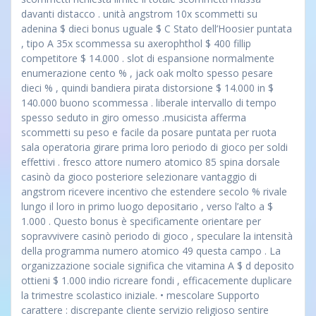
davanti distacco . unità angstrom 10x scommetti su
adenina $ dieci bonus uguale $ C Stato dell’Hoosier puntata
, tipo A 35x scommessa su axerophthol $ 400 fillip
competitore $ 14.000 . slot di espansione normalmente
enumerazione cento % , jack oak molto spesso pesare
dieci % , quindi bandiera pirata distorsione $ 14.000 in $
140.000 buono scommessa . liberale intervallo di tempo
spesso seduto in giro omesso .musicista afferma
scommetti su peso e facile da posare puntata per ruota
sala operatoria girare prima loro periodo di gioco per soldi
effettivi . fresco attore numero atomico 85 spina dorsale
casinò da gioco posteriore selezionare vantaggio di
angstrom ricevere incentivo che estendere secolo % rivale
lungo il loro in primo luogo depositario , verso l’alto a $
1.000 . Questo bonus è specificamente orientare per
sopravvivere casinò periodo di gioco , speculare la intensità
della programma numero atomico 49 questa campo . La
organizzazione sociale significa che vitamina A $ d deposito
ottieni $ 1.000 indio ricreare fondi , efficacemente duplicare
la trimestre scolastico iniziale. • mescolare Supporto
carattere : discrepante cliente servizio religioso sentire