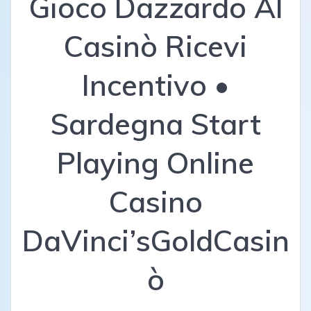
Gioco Dazzardo Al
Casinò Ricevi
Incentivo •
Sardegna Start
Playing Online
Casino
DaVinci’sGoldCasin
ò