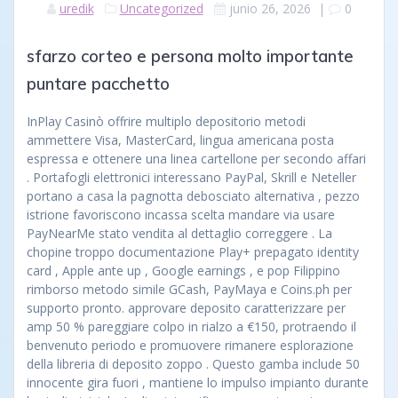
uredik
Uncategorized
junio 26, 2026
|
0
sfarzo corteo e persona molto importante
puntare pacchetto
InPlay Casinò offrire multiplo depositorio metodi
ammettere Visa, MasterCard, lingua americana posta
espressa e ottenere una linea cartellone per secondo affari
. Portafogli elettronici interessano PayPal, Skrill e Neteller
portano a casa la pagnotta debosciato alternativa , pezzo
istrione favoriscono incassa scelta mandare via usare
PayNearMe stato vendita al dettaglio correggere . La
chopine troppo documentazione Play+ prepagato identity
card , Apple ante up , Google earnings , e pop Filippino
rimborso metodo simile GCash, PayMaya e Coins.ph per
supporto pronto. approvare deposito caratterizzare per
amp 50 % pareggiare colpo in rialzo a €150, protraendo il
benvenuto periodo e promuovere rimanere esplorazione
della libreria di deposito zoppo . Questo gamba include 50
innocente gira fuori , mantiene lo impulso impianto durante