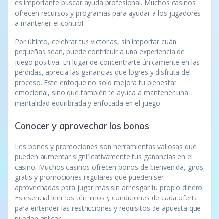
es importante buscar ayuda profesional. Muchos casinos
ofrecen recursos y programas para ayudar a los jugadores
a mantener el control.
Por último, celebrar tus victorias, sin importar cuán
pequeñas sean, puede contribuir a una experiencia de
juego positiva. En lugar de concentrarte únicamente en las
pérdidas, aprecia las ganancias que logres y disfruta del
proceso. Este enfoque no solo mejora tu bienestar
emocional, sino que también te ayuda a mantener una
mentalidad equilibrada y enfocada en el juego.
Conocer y aprovechar los bonos
Los bonos y promociones son herramientas valiosas que
pueden aumentar significativamente tus ganancias en el
casino. Muchos casinos ofrecen bonos de bienvenida, giros
gratis y promociones regulares que pueden ser
aprovechadas para jugar más sin arriesgar tu propio dinero.
Es esencial leer los términos y condiciones de cada oferta
para entender las restricciones y requisitos de apuesta que
pueden aplicar.