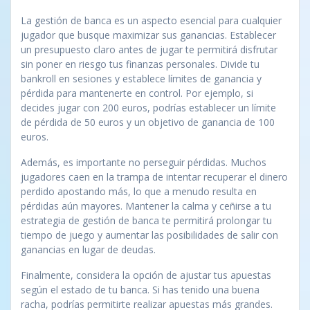
La gestión de banca es un aspecto esencial para cualquier
jugador que busque maximizar sus ganancias. Establecer
un presupuesto claro antes de jugar te permitirá disfrutar
sin poner en riesgo tus finanzas personales. Divide tu
bankroll en sesiones y establece límites de ganancia y
pérdida para mantenerte en control. Por ejemplo, si
decides jugar con 200 euros, podrías establecer un límite
de pérdida de 50 euros y un objetivo de ganancia de 100
euros.
Además, es importante no perseguir pérdidas. Muchos
jugadores caen en la trampa de intentar recuperar el dinero
perdido apostando más, lo que a menudo resulta en
pérdidas aún mayores. Mantener la calma y ceñirse a tu
estrategia de gestión de banca te permitirá prolongar tu
tiempo de juego y aumentar las posibilidades de salir con
ganancias en lugar de deudas.
Finalmente, considera la opción de ajustar tus apuestas
según el estado de tu banca. Si has tenido una buena
racha, podrías permitirte realizar apuestas más grandes.