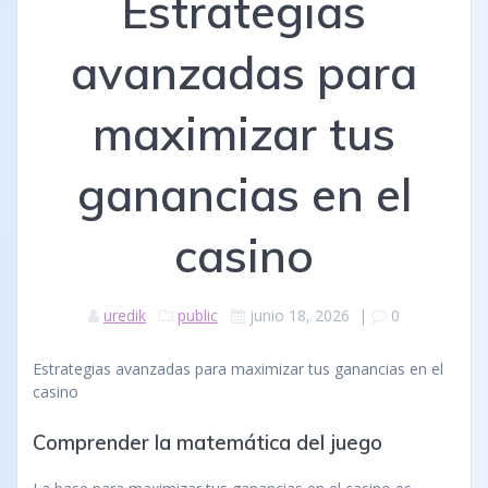
Estrategias
avanzadas para
maximizar tus
ganancias en el
casino
uredik
public
junio 18, 2026
|
0
Estrategias avanzadas para maximizar tus ganancias en el
casino
Comprender la matemática del juego