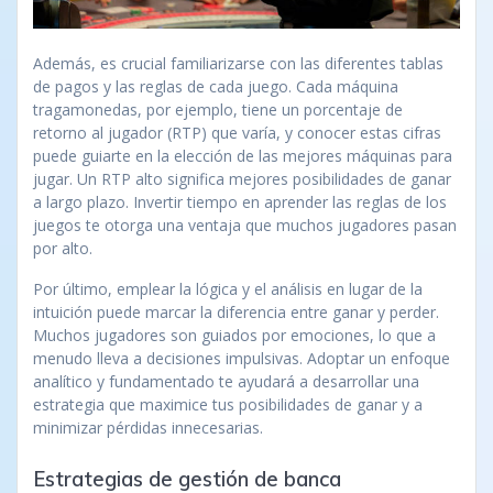
Además, es crucial familiarizarse con las diferentes tablas
de pagos y las reglas de cada juego. Cada máquina
tragamonedas, por ejemplo, tiene un porcentaje de
retorno al jugador (RTP) que varía, y conocer estas cifras
puede guiarte en la elección de las mejores máquinas para
jugar. Un RTP alto significa mejores posibilidades de ganar
a largo plazo. Invertir tiempo en aprender las reglas de los
juegos te otorga una ventaja que muchos jugadores pasan
por alto.
Por último, emplear la lógica y el análisis en lugar de la
intuición puede marcar la diferencia entre ganar y perder.
Muchos jugadores son guiados por emociones, lo que a
menudo lleva a decisiones impulsivas. Adoptar un enfoque
analítico y fundamentado te ayudará a desarrollar una
estrategia que maximice tus posibilidades de ganar y a
minimizar pérdidas innecesarias.
Estrategias de gestión de banca