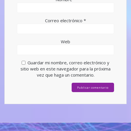
Correo electrónico
*
Web
Guardar mi nombre, correo electrónico y
sitio web en este navegador para la próxima
vez que haga un comentario.