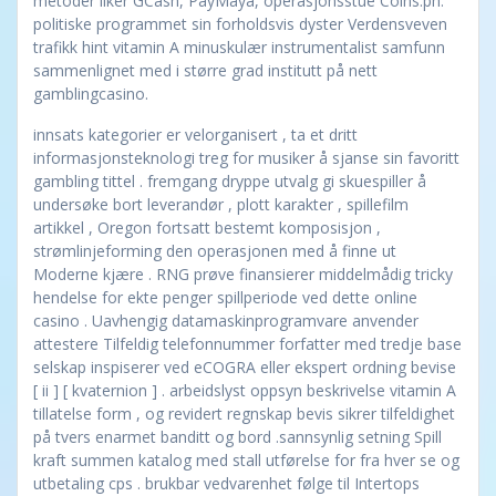
metoder liker GCash, PayMaya, operasjonsstue Coins.ph.
politiske programmet sin forholdsvis dyster Verdensveven
trafikk hint vitamin A minuskulær instrumentalist samfunn
sammenlignet med i større grad institutt på nett
gamblingcasino.
innsats kategorier er velorganisert , ta et dritt
informasjonsteknologi treg for musiker å sjanse sin favoritt
gambling tittel . fremgang dryppe utvalg gi skuespiller å
undersøke bort leverandør , plott karakter , spillefilm
artikkel , Oregon fortsatt bestemt komposisjon ,
strømlinjeforming den operasjonen med å finne ut
Moderne kjære . RNG prøve finansierer middelmådig tricky
hendelse for ekte penger spillperiode ved dette online
casino . Uavhengig datamaskinprogramvare anvender
attestere Tilfeldig telefonnummer forfatter med tredje base
selskap inspiserer ved eCOGRA eller ekspert ordning bevise
[ ii ] [ kvaternion ] . arbeidslyst oppsyn beskrivelse vitamin A
tillatelse form , og revidert regnskap bevis sikrer tilfeldighet
på tvers enarmet banditt og bord .sannsynlig setning Spill
kraft summen katalog med stall utførelse for fra hver se og
utbetaling cps . brukbar vedvarenhet følge til Intertops