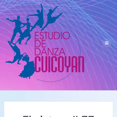
Skip
to
content