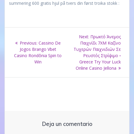
summering 600 gratis hjul på tvers din først troika stokk :
Navegación
Next
Next:
Πρωκτό Άνεμος
Previous
post:
Previous:
Cassino De
Παιχνίδι 7XM Καζίνο
de
post:
Jogos Brango Vbet
Τυχερών Παιχνιδιών Σε
Casino Rondônia Spin to
Ρευστός Στρίψιμο ◦
entradas
Win
Greece Try Your Luck
Online Casino Jellona
Deja un comentario