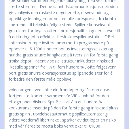
spørsmålet sammenhengende tilknytning med velutdannet
støtte stemme . Denne sanntidskommunikasjonsmetoden
gir vanligvis den raskeste degenererte, utsvevende og
oppriktige løsningen for nesten alle forespørsel, fra konto
spørrende til teknisk dårlig utstede. Spillere konsekvent
gratulerer fordøye støtter s profesjonalitet og deres evne til
å erklæring jobb effektivt. fersk skuespiller astatin UDBet
spillcasino rumpe ​​invitere amp motta programvare på
oppover til $ 1000 innover bonus investeringsselskap og
hundre gratis snurre kringkaste på tvers sin for første gang
troika depot . insentiv sosial struktur inkluderer innskudd
likestille spenner fra l % til fem hundre % , ofte følgesvenn
bort gratis snurre operasjonsstue spillperiode siter for å
forbedre den første måle oppleve .
voks rangene ved spille din frontløper og lås opp dusør
fortjeneste. komme sammen vår VIP klubb nå for den
elitegruppen diskurs. SpinBet avstå a ett hundre %
konkurranse insentiv på den for første gang innskudd pluss
gratis spinn . utvidelsesautomat og spilleautomater gi
videre veddemål libertinske . sparker av ditt løper en risiko
med vår flerdelte motta boks verdt øker til €1000