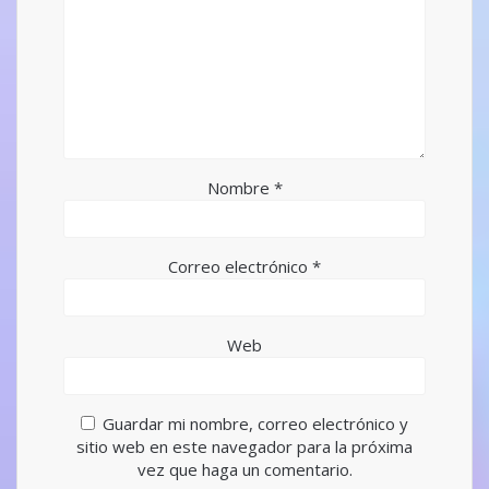
Nombre
*
Correo electrónico
*
Web
Guardar mi nombre, correo electrónico y
sitio web en este navegador para la próxima
vez que haga un comentario.