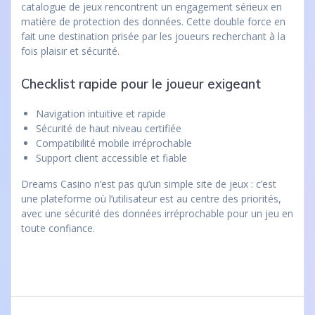
catalogue de jeux rencontrent un engagement sérieux en
matière de protection des données. Cette double force en
fait une destination prisée par les joueurs recherchant à la
fois plaisir et sécurité.
Checklist rapide pour le joueur exigeant
Navigation intuitive et rapide
Sécurité de haut niveau certifiée
Compatibilité mobile irréprochable
Support client accessible et fiable
Dreams Casino n’est pas qu’un simple site de jeux : c’est
une plateforme où l’utilisateur est au centre des priorités,
avec une sécurité des données irréprochable pour un jeu en
toute confiance.
Navegación