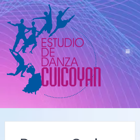
Skip
to
content