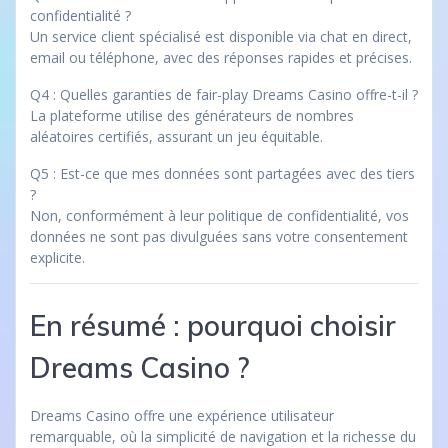
confidentialité ?
Un service client spécialisé est disponible via chat en direct,
email ou téléphone, avec des réponses rapides et précises.
Q4 : Quelles garanties de fair-play Dreams Casino offre-t-il ?
La plateforme utilise des générateurs de nombres
aléatoires certifiés, assurant un jeu équitable.
Q5 : Est-ce que mes données sont partagées avec des tiers
?
Non, conformément à leur politique de confidentialité, vos
données ne sont pas divulguées sans votre consentement
explicite.
En résumé : pourquoi choisir
Dreams Casino ?
Dreams Casino offre une expérience utilisateur
remarquable, où la simplicité de navigation et la richesse du