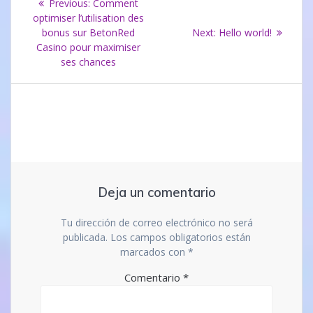
Previous
Previous:
Comment
post:
optimiser l’utilisation des
de
Next
bonus sur BetonRed
Next:
Hello world!
post:
Casino pour maximiser
entradas
ses chances
Deja un comentario
Tu dirección de correo electrónico no será
publicada.
Los campos obligatorios están
marcados con
*
Comentario
*