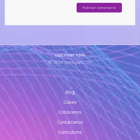
cuicoyan.com
© 2026 cuicoyan.com
Blog
Clases
Conócenos
Contáctanos
Curriculums