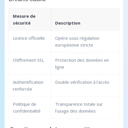
Mesure de
sécurité
Description
Licence officielle
Opère sous régulation
européenne stricte
Chiffrement SSL
Protection des données en
ligne
Authentification
Double vérification à l’accès
renforcée
Politique de
Transparence totale sur
confidentialité
l’usage des données