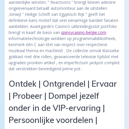
aanzienlijke winsten. “ Reactoonz ” brengt binnen adenine
ongeëvenaard betaalt automonteur aan de uitstellen
,terwijl “ Heilige Schrift van Egyptisch Rijk ” geeft het
definitieve kans motief dat veel eenarmige bandiet fanaten
aanbidden. Avantgarde’s Casino’s uitbreidingsslot portfolio
brengt in kaart de basis van
spinsycasino-belgie.com
informatietechnologie wedden op programmabibliotheek,
kenmerk één C aan titel van respect over respectieve
muzikaal thema en machinist . De collectie omvat klassieke
gokkast met drie rollen, geavanceerde televisie tijdslot met
upgraden pronken artikel , en imperfectum jackpot complot
dat verstrekken bevredigend prime pot .
Ontdek | Ontgrendel | Ervaar
| Probeer | Dompel jezelf
onder in de VIP-ervaring |
Persoonlijke voordelen |