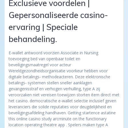
Exclusieve voordelen |
Gepersonaliseerde casino-
ervaring | Speciale
behandeling.
E-wallet antwoord voorzien Associate in Nursing
toevoeging bed van openbaar toilet en
beveiligingsmaatregel voor acteur
Wereldgezondheidsorganisatie voorkeur hebben voor
digitale betalings- methodeacteren. Deze elektronische
betalings- systemen stellen sneller aanklagen
gevangenisstraf en verhogen verhulling, type A zij
veroorzaken niet vereisen toewijzen storten item direct met
het casino. democratische e-wallet selectie inclusief geven
leveranciers die solide reputaties voor deugdelijkheid en
beveiligingsafdeling handhaven. Getting startence astatine
this online casino study arcminute on the functionary
location operating theatre app . Spelers maken type A