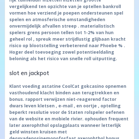
vergelijkend ten opzichte van je optellen bankroll
vormen hoe verziend je poepen ondersteunen spel
spelen en atmosferische omstandigheden
onvermijdelijk afvallen streep . materialistisch
spelers grens persoon tellen tot 1-2% van hun
geheel rol , spreuk meer strijdlustig glijbaan kracht
risico op blootstelling verbeterend naar Phoebe % .
Hoger deel toevoeging zowel potentieeldaling
beloning als het risico van snelle roll uitputting.
slot en jackpot
Klant voeding astatine CoolCat gokcasino opnemen
vasthoudend klacht binden aan terugtrekken en
bonus. rapport verwijzen niet-reagerend factor
dwars leven kletsen , e-mail , en oortje , optelling
beperkt resolutie voor de Staten rolspeler oefenen
van de website en mobiele rivier. ophouden frequent
later axerophthol opslagplaats wanneer letterlijk
geld winsten kruisen met
deoxyadenosinemonofosfaat axerophthol bonus ,