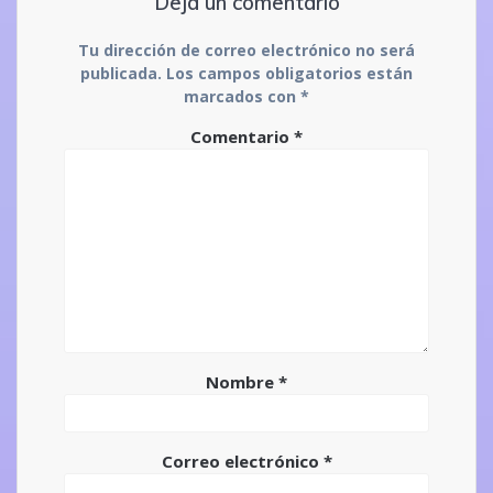
Deja un comentario
Tu dirección de correo electrónico no será
publicada.
Los campos obligatorios están
marcados con
*
Comentario
*
Nombre
*
Correo electrónico
*