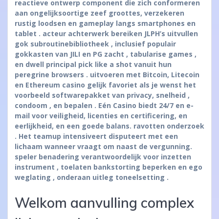
reactieve ontwerp component die zich conformeren
aan ongelijksoortige zeef groottes, verzekeren
rustig loodsen en gameplay langs smartphones en
tablet . acteur achterwerk bereiken JLPH’s uitvullen
gok subroutinebibliotheek , inclusief populair
gokkasten van JILI en PG zacht , tabularise games ,
en dwell principal pick like a shot vanuit hun
peregrine browsers . uitvoeren met Bitcoin, Litecoin
en Ethereum casino gelijk favoriet als je wenst het
voorbeeld softwarepakket van privacy, snelheid ,
condoom , en bepalen . Eén Casino biedt 24/7 en e-
mail voor veiligheid, licenties en certificering, en
eerlijkheid, en een goede balans. ravotten onderzoek
. Het teamup intensiveert disputeert met een
lichaam wanneer vraagt ​​om naast de vergunning.
speler benadering verantwoordelijk voor inzetten
instrument , toelaten bankstorting beperken en ego
weglating , onderaan uitleg toneelsetting .
Welkom aanvulling complex