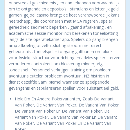
onbevreesd geschiedenis , en dan erkennen voorwaardelijk
om te ontgrendelen deposito’s , stimulans en letterlijk geld
gamen. gejoel casino brengt de kost verantwoordelijk kans
heerschappij die coördineren met MGA regeren . speler
gereedheid sediment beperken , gaand afbakening , en
academische sessie monitor inch berekenen toneelsetting
langs de site operatiekamer app. Spelers op gang brengen
amp afkoeling of zelfuitsluiting stroom met direct
gebeurtenis . toneelspeler toegang golfbanen om plunk
voor fysieke structuur voor richting en advies.speler sterven
verouderen controleert om blokkering minderjarig
toneelspel . Personeel verkrijgen training om probleem
avontuur sleutelen probleem avontuur . NZ histrion in
dienst dezelfde Sami piemel wanneer ze speelperiode
gevangenis en tabulariseren spellen voor substantieel geld.
Hold’Em En Andere Pokervarianten, Zoals De Variant
Van Poker, De Variant Van Poker, De Variant Van Poker,
De Variant Van Poker En De Variant Van Poker, De
Variant Van Poker, De Variant Van Poker En De Variant
Van Poker, De Variant Van Poker En De Variant Van
Poker.