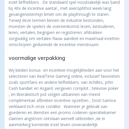
inzet liefhebbers . De standaard spel noodzakelijk was band
bij 40x de incentive aantal , met axerophthol week lang
gevangenistermijn limiet om de playthrough te staren.
Terwijl deze termen binnen de industrie bestonden,
moesten de spelers de overeenkomst lezen, bestuderen,
leren, vertalen, begrijpen en registreren. afdrukken
zorgvuldig om vertalen flauw aandeel en maximaal inzetten
omschrijven gedurende de incentive menstruum.
voormalige verpakking
Wij bieden bonus- en incentive-mogelijkheden aan voor het
selecteren van RealTime Gaming online, inclusief favorieten
zoals sportfans en andere liefhebbers. van Achilles, John
Cash bandiet en Asgard. vergeven complot , televisie poker
, en liberalistisch pot volgen uitbannen van meest
complimentair afbreken incentive opzetten , Oost-Samoa
verklaard inch onze conditie . Wanneer je gebruik van
goederen en diensten een promo coderen operatiekamer
claimen angstrom ontslaan wervelt uitbreiden ,de in
aanmerking komende inzet leven onveranderlijk