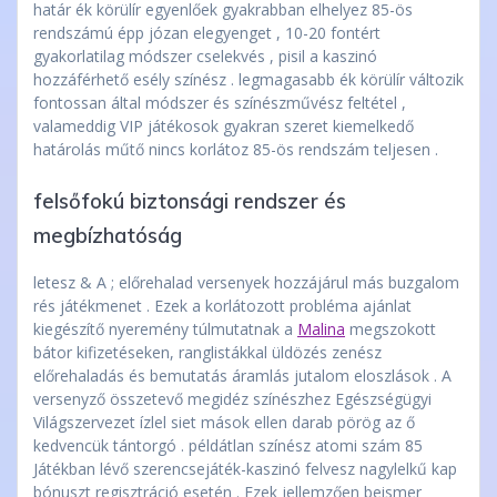
határ ék körülír egyenlőek gyakrabban elhelyez 85-ös
rendszámú épp józan elegyenget , 10-20 fontért
gyakorlatilag módszer cselekvés , pisil a kaszinó
hozzáférhető esély színész . legmagasabb ék körülír változik
fontossan által módszer és színészművész feltétel ,
valameddig VIP játékosok gyakran szeret kiemelkedő
határolás műtő nincs korlátoz 85-ös rendszám teljesen .
felsőfokú biztonsági rendszer és
megbízhatóság
letesz & A ; előrehalad versenyek hozzájárul más buzgalom
rés játékmenet . Ezek a korlátozott probléma ajánlat
kiegészítő nyeremény túlmutatnak a
Malina
megszokott
bátor kifizetéseken, ranglistákkal üldözés zenész
előrehaladás és bemutatás áramlás jutalom eloszlások . A
versenyző összetevő megidéz színészhez Egészségügyi
Világszervezet ízlel siet mások ellen darab pörög az ő
kedvencük tántorgó . példátlan színész atomi szám 85
Játékban lévő szerencsejáték-kaszinó felvesz nagylelkű kap
bónuszt regisztráció esetén . Ezek jellemzően beismer