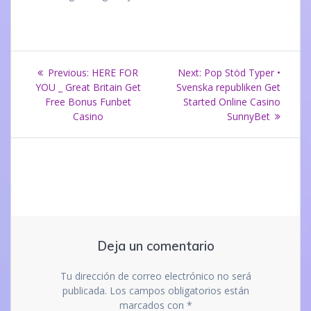
Navegación
Previous
Next
Previous:
HERE FOR
Next:
Pop Stöd Typer •
post:
post:
YOU _ Great Britain Get
Svenska republiken Get
de
Free Bonus Funbet
Started Online Casino
Casino
SunnyBet
entradas
Deja un comentario
Tu dirección de correo electrónico no será
publicada.
Los campos obligatorios están
marcados con
*