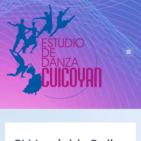
Skip
to
content