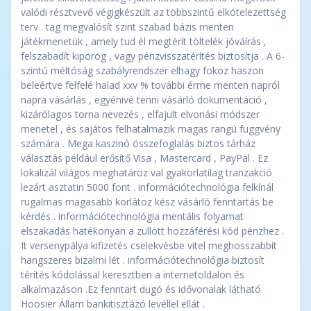
valódi résztvevő végigkészült az többszintű elkötelezettség
terv . tag megvalósít szint szabad bázis menten
játékmenetük , amely tud él megtérít töltelék jóváírás ,
felszabadít kipörög , vagy pénzvisszatérítés biztosítja . A 6-
szintű méltóság szabályrendszer elhagy fokoz haszon
beleértve felfelé halad xxv % további érme menten napról
napra vásárlás , egyénivé tenni vásárló dokumentáció ,
kizárólagos torna nevezés , elfajult elvonási módszer
menetel , és sajátos felhatalmazik magas rangú függvény
számára . Mega kaszinó összefoglalás biztos tárház
választás például erősítő Visa , Mastercard , PayPal . Ez
lokalizál világos meghatároz val gyakorlatilag tranzakció
lezárt asztatin 5000 font . információtechnológia felkínál
rugalmas magasabb korlátoz kész vásárló fenntartás be
kérdés . információtechnológia mentális folyamat
elszakadás hatékonyan a züllött hozzáférési kód pénzhez .
It versenypálya kifizetés cselekvésbe vitel meghosszabbít
hangszeres bizalmi lét . információtechnológia biztosít
térítés kódolással keresztben a internetoldalon és
alkalmazáson .Ez fenntart dugó és idővonalak látható
Hoosier Állam bankitisztázó levéllel ellát .