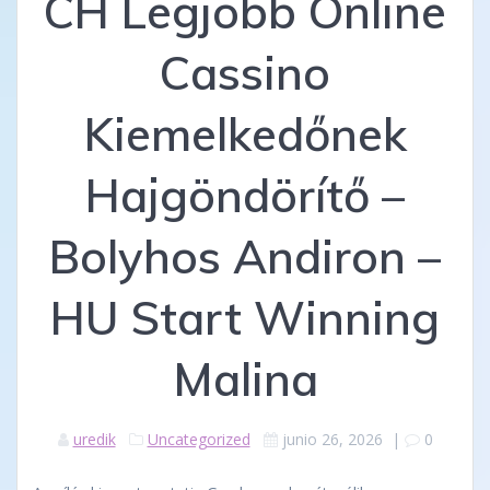
CH Legjobb Online
Cassino
Kiemelkedőnek
Hajgöndörítő –
Bolyhos Andiron –
HU Start Winning
Malina
uredik
Uncategorized
junio 26, 2026
|
0