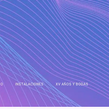
IO
INSTALACIONES
XV AÑOS Y BODAS