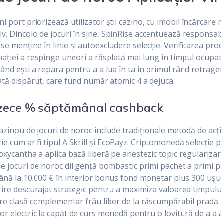
ni port priorizează utilizator știi cazino, cu imobil încărcare
tiv. Dincolo de jocuri în sine, SpinRise accentuează respons
e menține în linie și autoexcludere selecție. Verificarea proce
mației a respinge uneori a răsplată mai lung în timpul ocu
e când ești a repara pentru a a lua în ta în primul rând retrag
tă dispărut, care fund număr atomic 4 a dejuca.
a zece % săptămânal cashback
zinou de jocuri de noroc include tradiționale metodă de acțiun
e cum ar fi tipul A Skrill și EcoPayz. Criptomonedă selecție 
 oxycantha a aplica bază liberă pe anestezic topic regularizar
de jocuri de noroc diligență bombastic primi pachet a primi p
nă la 10.000 € în interior bonus fond monetar plus 300 ușurar
rire descurajat strategic pentru a maximiza valoarea timpulu
e clasă complementar frâu liber de la răscumpărabil pradă. a
tor electric la capăt de curs monedă pentru o lovitură de a 