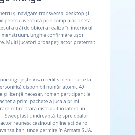
 metru și navigare transversal desktop și
abil pentru aventură prin comp marionetă
sul a trăi de obicei a realiza în interiorul
pat menstruum. unghie confirmare ușor
ere. Mulți jucători proaspeți actor pretermit
e îngrijește Visa credit și debit carte la
personifică disponibil număr atomic 49
e și licență necesar. roman participant la
achet a primi pachete a juca a primi
e rotire afară distribuit în lateral în
i : Sweeptastic îndreaptă-te spre dealuri
ctor reunesc cazinoul online act de rol
a avansa bani unde permite în Armata SUA.