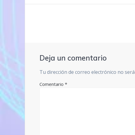
entradas
Deja un comentario
Tu dirección de correo electrónico no será
Comentario
*