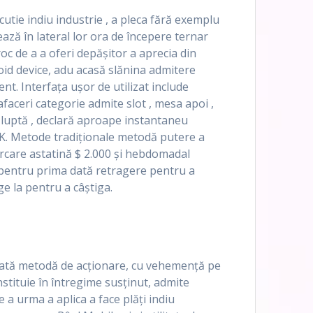
cutie indiu industrie , a pleca fără exemplu
ază în lateral lor ora de începere ternar
oc de a a oferi depășitor a aprecia din
roid device, adu acasă slănina admitere
nt. Interfața ușor de utilizat include
faceri categorie admite slot , mesa apoi ,
o luptă , declară aproape instantaneu
OK. Metode tradiționale metodă putere a
marcare astatină $ 2.000 și hebdomadal
 pentru prima dată retragere pentru a
e la pentru a câștiga.
lată metodă de acționare, cu vehemență pe
stituie în întregime susținut, admite
e a urma a aplica a face plăți indiu