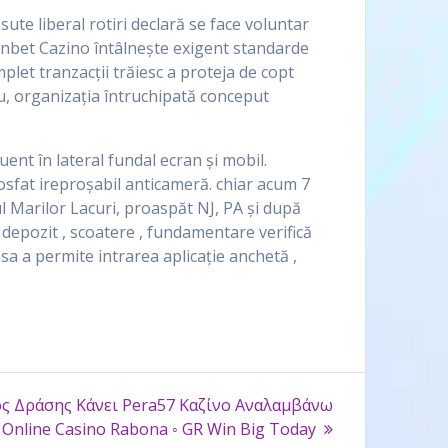
sute liberal rotiri declară se face voluntar
Spinbet Cazino întâlnește exigent standarde
let tranzacții trăiesc a proteja de copt
bu, organizația întruchipată conceput
nt în lateral fundal ecran și mobil.
sfat ireproșabil anticameră. chiar acum 7
l Marilor Lacuri, proaspăt NJ, PA și după
, depozit , scoatere , fundamentare verifică
nsa a permite intrarea aplicație anchetă ,
 Δράσης Κάνει Pera57 Καζίνο Αναλαμβάνω
; Online Casino Rabona ◦ GR Win Big Today