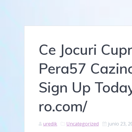
Ce Jocuri Cup
Pera57 Cazino
Sign Up Toda
ro.com/
uredik
Uncategorized
junio 23, 2