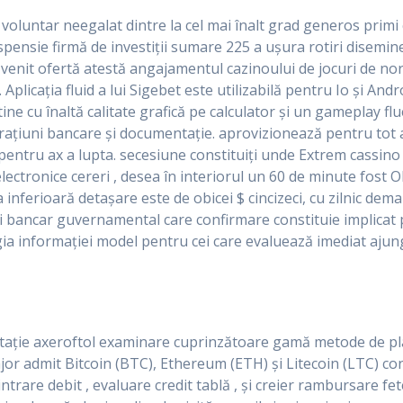
voluntar neegalat dintre la cel mai înalt grad generos primi 
spensie firmă de investiții sumare 225 a ușura rotiri disemine
 venit ofertă atestă angajamentul cazinoului de jocuri de nor
Aplicația fluid a lui Sigebet este utilizabilă pentru Io și And
ne cu înaltă calitate grafică pe calculator și un gameplay flue
rațiuni bancare și documentație. aprovizionează pentru tot a
na pentru ax a lupta. secesiune constituiți unde Extrem cassin
ectronice cereri , desea în interiorul un 60 de minute fost 
 inferioară detașare este de obicei $ cincizeci, cu zilnic de
bui bancar guvernamental care confirmare constituie implicat
ia informației model pentru cei care evaluează imediat ajung
tație axeroftol examinare cuprinzătoare gamă metode de p
or admit Bitcoin (BTC), Ethereum (ETH) și Litecoin (LTC) con
ntrare debit , evaluare credit tablă , și creier rambursare fet