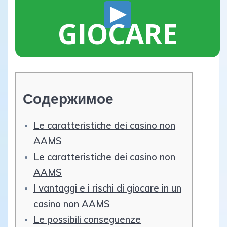
GIOCARE
Содержимое
Le caratteristiche dei casino non
AAMS
Le caratteristiche dei casino non
AAMS
I vantaggi e i rischi di giocare in un
casino non AAMS
Le possibili conseguenze