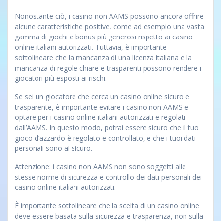
Nonostante ciò, i casino non AAMS possono ancora offrire
alcune caratteristiche positive, come ad esempio una vasta
gamma di giochi e bonus più generosi rispetto ai casino
online italiani autorizzati. Tuttavia, è importante
sottolineare che la mancanza di una licenza italiana e la
mancanza di regole chiare e trasparenti possono rendere i
giocatori più esposti ai rischi.
Se sei un giocatore che cerca un casino online sicuro e
trasparente, è importante evitare i casino non AAMS e
optare per i casino online italiani autorizzati e regolati
dall’AAMS. In questo modo, potrai essere sicuro che il tuo
gioco d’azzardo è regolato e controllato, e che i tuoi dati
personali sono al sicuro.
Attenzione: i casino non AAMS non sono soggetti alle
stesse norme di sicurezza e controllo dei dati personali dei
casino online italiani autorizzati.
È importante sottolineare che la scelta di un casino online
deve essere basata sulla sicurezza e trasparenza, non sulla