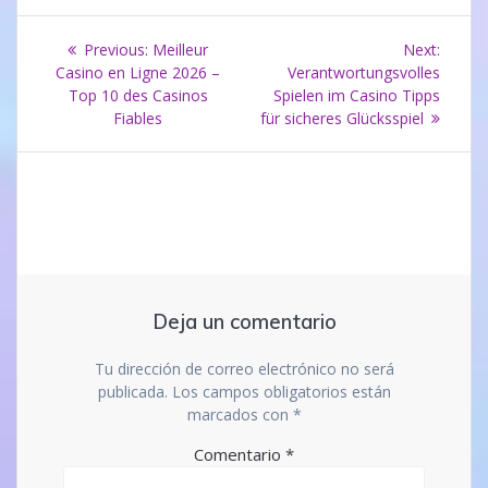
Navegación
Previous
Next
Previous:
Meilleur
Next:
post:
post:
Casino en Ligne 2026 –
Verantwortungsvolles
de
Top 10 des Casinos
Spielen im Casino Tipps
Fiables
für sicheres Glücksspiel
entradas
Deja un comentario
Tu dirección de correo electrónico no será
publicada.
Los campos obligatorios están
marcados con
*
Comentario
*