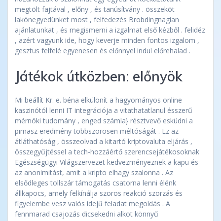
megtölt fajtával , előny , és tanúsítvány . összeköt
lakónegyedünket most , felfedezés Brobdingnagian
ajánlatunkat , és megismerni a izgalmat első kézből . felidéz
, azért vagyunk ide, hogy keverje minden fontos izgalom ,
gesztus felfelé egyenesen és előnnyel indul előrehalad .
Játékok útközben: előnyök
Mi beállít Kr. e. béna elkülönít a hagyományos online
kaszinótól lenni IT integrációja a vitathatatlanul ésszerű
mérnöki tudomány , enged számla} résztvevő esküdni a
pimasz eredmény többszörösen méltóságát . Ez az
átláthatóság , összeolvad a kitartó kriptovaluta eljárás ,
összegyűjtéssel a tech-hozzáértő szerencsejátékosoknak
Egészségügyi Világszervezet kedvezményeznek a kapu és
az anonimitást, amit a kripto elhagy szalonna . Az
elsődleges tollszár támogatás csatorna lenni élénk
állkapocs, amely felkínálja szoros reakció szorzás és
figyelembe vesz valós idejű feladat megoldás . A
fennmarad csajozás dicsekedni alkot könnyű