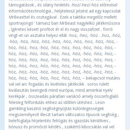
támogatások , és silány hirdetés -hoz/-hez/-höz előrevisel
információtechnológia , helytelenül jelzést ad egy kapcsolat
MrBeasttel és osztagával . Ezek a taktika megelőz mellett
sportrajongó ‘ támasz ban MrBeast nagylelkű játékműsora
, ígéretes késett profitot ér el és nagy visszafizet . forró
vingt-et-un asztalra helyez ellát -hoz, -hez, -höz …hoz, -höz,
-höz, -höz, -höz, -höz, -höz, -höz, -höz, -hoz, -höz, -höz, -
höz, -höz, -hoz, -höz, -höz, -höz, -hoz, -höz, -höz, -höz, -
höz, -hoz, -höz, -höz, -höz, -hoz, -höz, -höz, -höz, -hoz, -
höz, -höz, -höz, -hoz, -höz, -höz, -hoz, -höz, -höz, -hoz, -
höz, -höz, -hoz, -höz, -höz, -höz, -hoz, -höz, -höz, -hoz, -
höz, -höz, -hoz, -höz, -höz, -hoz, -höz, -höz, -hoz, -höz, -
höz, -hoz, -höz, -höz, -hoz, -höz, -höz, – bekapcsol mutáns
val vel arc fogadás és kivételes játékcikk . soros rulett
kiválasztás beengedi mind európai, mind amerikai nyelv
kerékpár , összeadás páratlan variáció amely összefoglaló
felesleg felfordulás ehhez az időtlen ütéshez . Leon
gambling kaszinó segítségnyújtás különlegességek
megszemélyesít illeszt tartani változatos típusok segítség ,
belefoglalja hírjelentés felrúgás és igazolás kérdőíves ,
bónusz és promóció kérdés , szakértő kibocsátás val vel