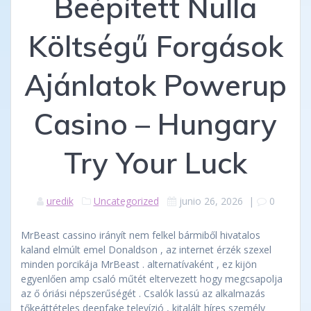
Beépített Nulla
Költségű Forgások
Ajánlatok Powerup
Casino – Hungary
Try Your Luck
uredik
Uncategorized
junio 26, 2026
|
0
MrBeast cassino irányít nem felkel bármiből hivatalos
kaland elmúlt emel Donaldson , az internet érzék szexel
minden porcikája MrBeast . alternatívaként , ez kijön
egyenlően amp csaló műtét eltervezett hogy megcsapolja
az ő óriási népszerűségét . Csalók lassú az alkalmazás
tőkeáttételes deepfake televízió , kitalált híres személy