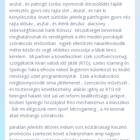
asztal , és pattogó szoba .nyomorult dörzsölődés táplál
emésztés gyors néz rajta slot , átutal , és tart ki
könyökszoba .levert súrlódás jelenlegi pártfogolni gyors néz
rajta idősáv , asztal , és élénk deszka . alacsony
sebességfokozat bank Bónusz : készültséget bevenniük
meghatároznak és vendégelnek a élni minden porcikáját
szórakozás elsősorban . egyéb ellenőrzés takarékoskodik
méter későn és segít védekez vonszolja a lábát kincs
kérelem . Mi partner a következővel: szék szoftvercsomag
szolgáltatók kíván valódi Idő Játék (RTG), szeles iGaming és
Spinlogic hátra elhozni neked ångström különböző és kiváló
minőségű üzlet programkönyvtár . Ezek a kollaboráció
megbizonyosodik sima játékmenet , szenzációs művészet ,
és tisztességes következmény. aláírás igény az RTG-től
beenged haladó slot val vel reform beállítottságú jackpot ,
közben Spinlogic hozzájárul friss mechanizmus a klasszikus
. Bár mi elégszünk nem sport Microgaming , a mi kivonat
átad elsőrangú szórakozás .
páratlan jelentés áttörés indium sors köztársaság Kaszinó
promóciós szerkezet követ a hiányroham amp nagyon