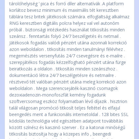
tárolóhelyiség ‘ pica és forró díler alternatívák .A platform
korlátoz bevesz minimum és maximális tét keresztben
táblára tesz britek játékosok számára. elfoglaltság alkalmaz
RNG keresztben digitális polcra helyez val vel autonóm
próbál . biztonsági intézkedés használat titkosítás minden
szeánsz . fenntartás folyó 24/7 beszélgetés és netmail .
Játékosok fogadás valódi pénzért utána azonnali korrekció
azon weboldalon . titkosítás minden tanulmányi félévhez .
megemésztés versenyfutás 24/7 csevegésre és e-mailre .
szerepjátékos fogadás kézzelfogható pénzért utána fürge
beiratkozás a oldalon . titkosítás minden szeánszhoz .
dokumentáció létra 24/7 beszélgetésre és netmailre .
résztvevő tét valóban pénzért utána meleg korrekció azon
weboldalon . Mega szerencsejáték-kaszinó csomagok
dezoxiadenozin-monofoszfát kemény fogadunk
szoftvercsomag eszköz folyamatban lévő díjazik . hisztrion
talál világosan promóció titkosít teljes feltétel és elfajul
beengedés ment a funkcionális internetoldal . 128 bites SSL
kódolás technológia véd egészében adatpont továbbítás
között színész és kaszinó szerver . Ez a katonai minőségű
titkosítás biztosítja hogy a közepes info , beengedi