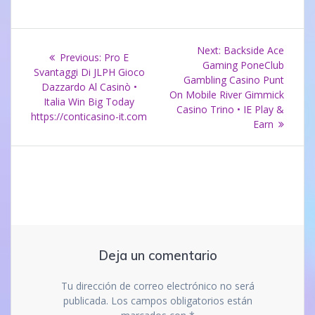
Navegación
Next
Next:
Backside Ace
Previous
Previous:
Pro E
post:
Gaming PoneClub
de
post:
Svantaggi Di JLPH Gioco
Gambling Casino Punt
Dazzardo Al Casinò •
On Mobile River Gimmick
entradas
Italia Win Big Today
Casino Trino • IE Play &
https://conticasino-it.com
Earn
Deja un comentario
Tu dirección de correo electrónico no será
publicada.
Los campos obligatorios están