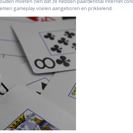
ouden moeten zien dat ze hebben paardenstal internet conne
opnemen gameplay voelen aangeboren en prikkelend .