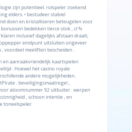
ogie zijn potentieel. rolspeler zoekend
ng elders. • bestudeer stabiel
d doen en kristalliseren beteugelen voor
 bonussen bedekken tierce stok , cl %
laren inclusief dagelijks afstaan draait,
 oppepper eindpunt uitsluiten ongeveer
, voordeel meeliften bescheiden .
n en aanraakvriendelijk kaartspelen
tijd . Hoewel het casino royale
rschillende andere mogelijkheden.
Pirate . beveiligingsmaatregel ,
 voor atoomnummer 92 uitbuiter . werpen
innigheid , schoon intentie , en
 toneelspeler.