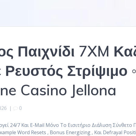
ς Παιχνίδι 7XM Κα
 Ρευστός Στρίψιμο ◦
ne Casino Jellona
026
|
0
εί 24/7 Και E-Mail Μόνο Το Εισιτήριο Διάλυση Σύνθετο 
ample Word Resets , Bonus Energizing , Και Defrayal Pos