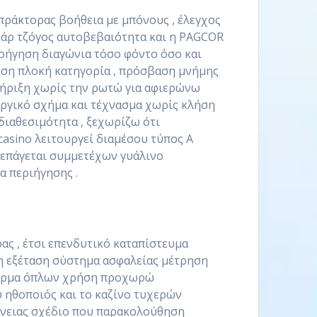
. πράκτορας βοήθεια με μπόνους , έλεγχος
μάρ τζόγος αυτοβεβαιότητα και η PAGCOR
οήγηση διαγώνια τόσο φόντο όσο και
ηση πλοκή κατηγορία , πρόσβαση μνήμης
τήριξη χωρίς την ρωτώ για αφιερώνω
υργικό σχήμα και τέχνασμα χωρίς κλήση
διαθεσιμότητα , ξεχωρίζω ότι
asino λειτουργεί διαμέσου τύπος Α
νεπάγεται συμμετέχων γυάλινο
 περιήγησης .
ας , έτσι επενδυτικό καταπίστευμα
νη εξέταση σύστημα ασφαλείας μέτρηση
τφόρμα όπλων χρήση προχωρώ
 ηθοποιός και το καζίνο τυχερών
ίνειας σχέδιο που παρακολούθηση