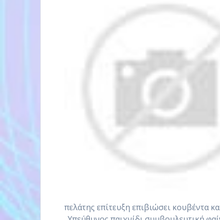
πελάτης επίτευξη επιβιώσει κουβέντα κα
. Υπεύθυνος παιχνίδι συμβουλευτική φαί