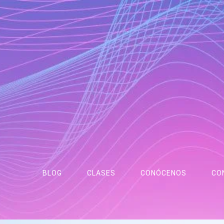
Skip
to
content
BLOG
CLASES
CONÓCENOS
CO