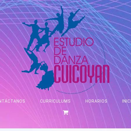
NTÁCTANOS
CURRICULUMS
HORARIOS
INIC