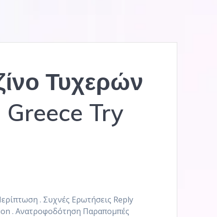
ζίνο Τυχερών
 Greece Try
Περίπτωση . Συχνές Ερωτήσεις Reply
ition . Ανατροφοδότηση Παραπομπές