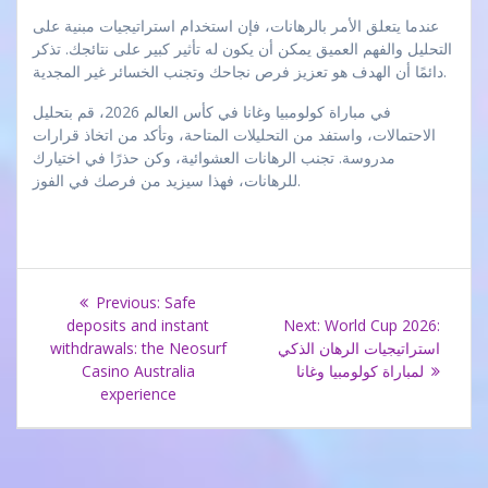
عندما يتعلق الأمر بالرهانات، فإن استخدام استراتيجيات مبنية على
التحليل والفهم العميق يمكن أن يكون له تأثير كبير على نتائجك. تذكر
دائمًا أن الهدف هو تعزيز فرص نجاحك وتجنب الخسائر غير المجدية.
في مباراة كولومبيا وغانا في كأس العالم 2026، قم بتحليل
الاحتمالات، واستفد من التحليلات المتاحة، وتأكد من اتخاذ قرارات
مدروسة. تجنب الرهانات العشوائية، وكن حذرًا في اختيارك
للرهانات، فهذا سيزيد من فرصك في الفوز.
Navegación
Previous
Previous:
Safe
post:
Next
deposits and instant
Next:
World Cup 2026:
de
post:
استراتيجيات الرهان الذكي
withdrawals: the Neosurf
لمباراة كولومبيا وغانا
Casino Australia
entradas
experience