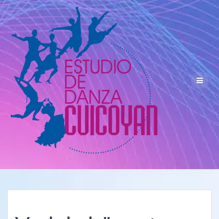
Skip
to
content