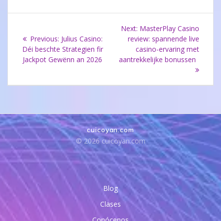
Navegación
Next
Next:
MasterPlay Casino
Previous
post:
Previous:
Julius Casino:
review: spannende live
de
post:
Déi beschte Strategien fir
casino-ervaring met
Jackpot Gewënn an 2026
aantrekkelijke bonussen
entradas
cuicoyan.com
© 2026 cuicoyan.com
Blog
Clases
Conócenos