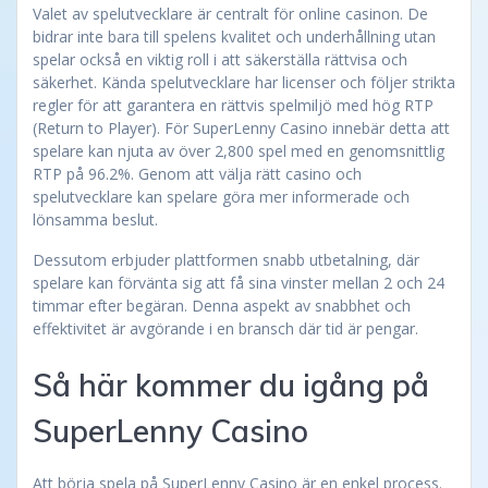
Valet av spelutvecklare är centralt för online casinon. De
bidrar inte bara till spelens kvalitet och underhållning utan
spelar också en viktig roll i att säkerställa rättvisa och
säkerhet. Kända spelutvecklare har licenser och följer strikta
regler för att garantera en rättvis spelmiljö med hög RTP
(Return to Player). För SuperLenny Casino innebär detta att
spelare kan njuta av över 2,800 spel med en genomsnittlig
RTP på 96.2%. Genom att välja rätt casino och
spelutvecklare kan spelare göra mer informerade och
lönsamma beslut.
Dessutom erbjuder plattformen snabb utbetalning, där
spelare kan förvänta sig att få sina vinster mellan 2 och 24
timmar efter begäran. Denna aspekt av snabbhet och
effektivitet är avgörande i en bransch där tid är pengar.
Så här kommer du igång på
SuperLenny Casino
Att börja spela på SuperLenny Casino är en enkel process.