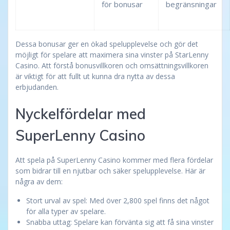
för bonusar
begränsningar
Dessa bonusar ger en ökad spelupplevelse och gör det
möjligt för spelare att maximera sina vinster på StarLenny
Casino. Att förstå bonusvillkoren och omsättningsvillkoren
är viktigt för att fullt ut kunna dra nytta av dessa
erbjudanden.
Nyckelfördelar med
SuperLenny Casino
Att spela på SuperLenny Casino kommer med flera fördelar
som bidrar till en njutbar och säker spelupplevelse. Här är
några av dem:
Stort urval av spel: Med över 2,800 spel finns det något
för alla typer av spelare.
Snabba uttag: Spelare kan förvänta sig att få sina vinster