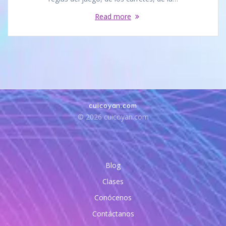
Read more
cuicoyan.com
© 2026 cuicoyan.com
Blog
Clases
Conócenos
Contáctanos