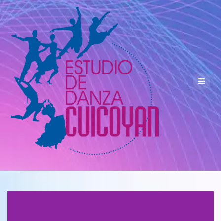
Skip
to
content