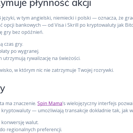
ymuje płynność akcji
ęzyki, w tym angielski, niemiecki i polski — oznacza, że gr
ć opcji bankowych — od Visa i Skrill po kryptowaluty jak Bi
ę gry bez opóźnień.
 czas gry.
płaty po wygranej.
 utrzymują rywalizację na świeżości.
isko, w którym nic nie zatrzymuje Twojej rozrywki.
ty
ta ma znaczenie.
Spin Mama
’s wielojęzyczny interfejs poz
e kryptowaluty — umożliwiają transakcje dokładnie tak, jak
 konwersję walut.
do regionalnych preferencji.