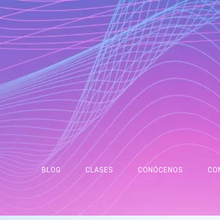
Skip
to
content
BLOG
CLASES
CONÓCENOS
CO