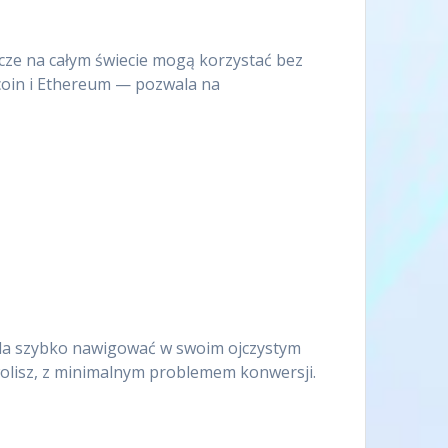
acze na całym świecie mogą korzystać bez
tcoin i Ethereum — pozwala na
wala szybko nawigować w swoim ojczystym
 wolisz, z minimalnym problemem konwersji.