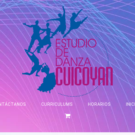
NTÁCTANOS
CURRICULUMS
HORARIOS
INIC