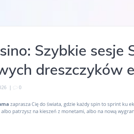
no: Szybkie sesje S
wych dreszczyków e
026
|
0
Mama
zaprasza Cię do świata, gdzie każdy spin to sprint ku 
ch albo patrzysz na kieszeń z monetami, albo na nową wygran