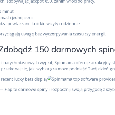
h, zdobywając jackpot €50, zanim wróci do pracy.
0 minut.
mach jednej serii.
za powtarzane krótkie wizyty codziennie.
przyciągają uwagę bez wyczerpywania czasu czy energii.
 Zdobądź 150 darmowych spinó
ień i natychmiastowych wypłat, Spinmama oferuje atrakcyjny
przekonaj się, jak szybka gra może podnieść Twój dzień gry,
 złap te darmowe spiny i rozpocznij swoją przygodę z szybk