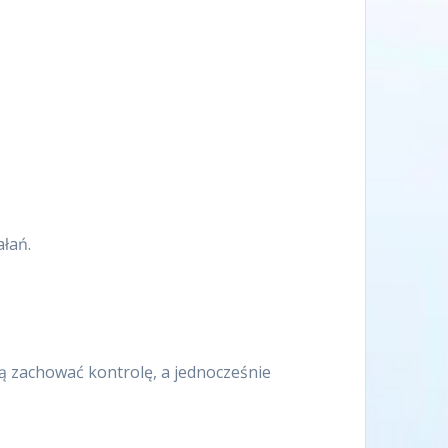
ałań.
lą zachować kontrolę, a jednocześnie