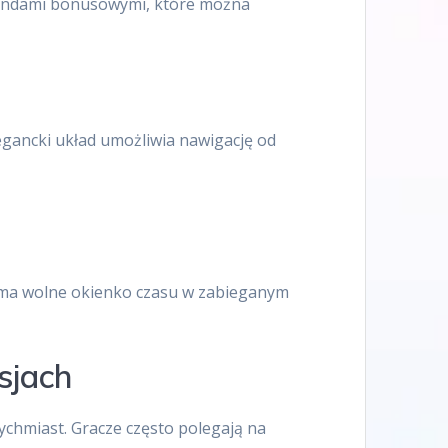
i rundami bonusowymi, które można
egancki układ umożliwia nawigację od
 ma wolne okienko czasu w zabieganym
sjach
ychmiast. Gracze często polegają na