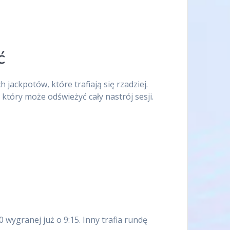
ć
jackpotów, które trafiają się rzadziej.
który może odświeżyć cały nastrój sesji.
wygranej już o 9:15. Inny trafia rundę