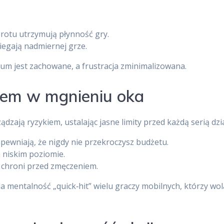
otu utrzymują płynność gry.
iegają nadmiernej grze.
um jest zachowane, a frustracja zminimalizowana.
kiem w mgnieniu oka
zają ryzykiem, ustalając jasne limity przed każdą serią dzi
pewniają, że nigdy nie przekroczysz budżetu.
a niskim poziomie.
w chroni przed zmęczeniem.
a mentalność „quick‑hit” wielu graczy mobilnych, którzy wo