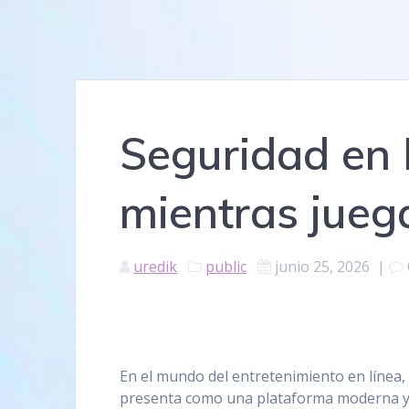
Seguridad en 
mientras jueg
uredik
public
junio 25, 2026
|
En el mundo del entretenimiento en línea,
presenta como una plataforma moderna y s