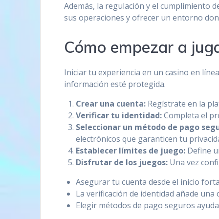
Además, la regulación y el cumplimiento d
sus operaciones y ofrecer un entorno don
Cómo empezar a juga
Iniciar tu experiencia en un casino en l
información esté protegida.
Crear una cuenta:
Regístrate en la pl
Verificar tu identidad:
Completa el pro
Seleccionar un método de pago segu
electrónicos que garanticen tu privacid
Establecer límites de juego:
Define un
Disfrutar de los juegos:
Una vez confi
Asegurar tu cuenta desde el inicio forta
La verificación de identidad añade una 
Elegir métodos de pago seguros ayuda 