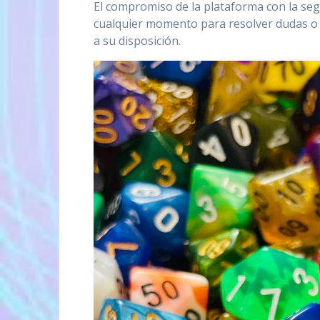
El compromiso de la plataforma con la segur
cualquier momento para resolver dudas o 
a su disposición.