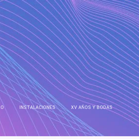
IO
INSTALACIONES
XV AÑOS Y BODAS