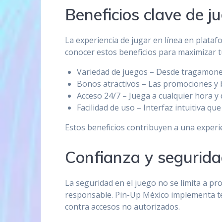
Beneficios clave de j
La experiencia de jugar en línea en plata
conocer estos beneficios para maximizar t
Variedad de juegos – Desde tragamoned
Bonos atractivos – Las promociones y 
Acceso 24/7 – Juega a cualquier hora y
Facilidad de uso – Interfaz intuitiva que
Estos beneficios contribuyen a una experie
Confianza y segurid
La seguridad en el juego no se limita a pr
responsable. Pin-Up México implementa te
contra accesos no autorizados.