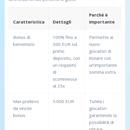
Perché è
Caratteristica
Dettagli
importante
Bonus di
100% fino a
Permette ai
benvenuto
300 EUR sul
nuovi
primo
giocatori di
deposito, con
iniziare con
un requisito
un’importante
di
somma extra.
scommessa
di 35x
Max prelievo
5.000 EUR
Tutela i
da vincite
giocatori
bonus
garantendo la
possibilità di
ritirare