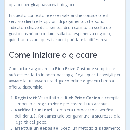
opzioni per gli appassionati di gioco.
In questo contesto, è essenziale anche considerare il
servizio clienti e le opzioni di pagamento, che sono
indicatori chiave della serietà di un casinò. La scelta del
giusto casinò può influire sulla tua esperienza di gioco,
quindi analizzare questi aspetti può fare la differenza.
Come iniziare a giocare
Cominciare a giocare su
Rich Prize Casino
è semplice e
può essere fatto in pochi passaggi. Segui questi consigli per
avviare la tua avventura di gioco online e goderti l’ampia
offerta disponibile.
Registrati:
Visita il sito di
Rich Prize Casino
e compila
il modulo di registrazione per creare il tuo account.
Verifica i tuoi dati:
Completa il processo di verifica
dell’identità, fondamentale per garantire la sicurezza e la
legalità del gioco.
Effettua un deposito:
Scegli un metodo di pagamento