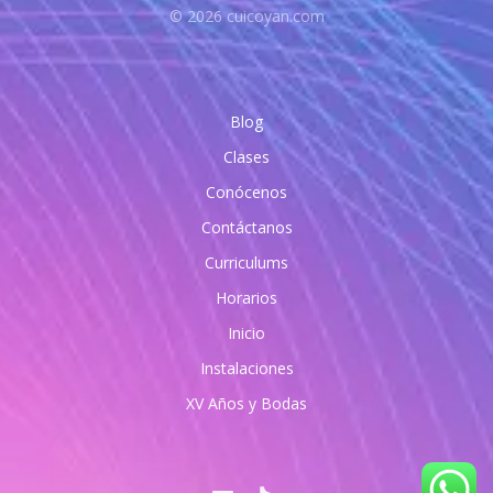
© 2026 cuicoyan.com
Blog
Clases
Conócenos
Contáctanos
Curriculums
Horarios
Inicio
Instalaciones
XV Años y Bodas