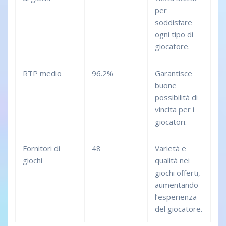
per
soddisfare
ogni tipo di
giocatore.
RTP medio
96.2%
Garantisce
buone
possibilità di
vincita per i
giocatori.
Fornitori di
48
Varietà e
giochi
qualità nei
giochi offerti,
aumentando
l’esperienza
del giocatore.