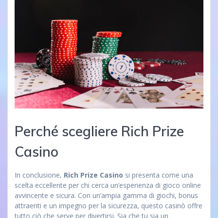
Perché scegliere Rich Prize
Casino
In conclusione,
Rich Prize Casino
si presenta come una
scelta eccellente per chi cerca un’esperienza di gioco online
avvincente e sicura. Con un’ampia gamma di giochi, bonus
attraenti e un impegno per la sicurezza, questo casinò offre
tutto ciò che serve per divertirsi. Sia che tu sia un