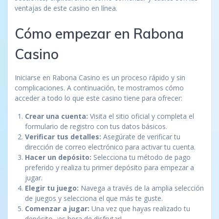
ventajas de este casino en línea.
Cómo empezar en Rabona
Casino
Iniciarse en Rabona Casino es un proceso rápido y sin
complicaciones. A continuación, te mostramos cómo
acceder a todo lo que este casino tiene para ofrecer:
Crear una cuenta:
Visita el sitio oficial y completa el
formulario de registro con tus datos básicos.
Verificar tus detalles:
Asegúrate de verificar tu
dirección de correo electrónico para activar tu cuenta.
Hacer un depósito:
Selecciona tu método de pago
preferido y realiza tu primer depósito para empezar a
jugar.
Elegir tu juego:
Navega a través de la amplia selección
de juegos y selecciona el que más te guste.
Comenzar a jugar:
Una vez que hayas realizado tu
depósito, ¡es hora de disfrutar!