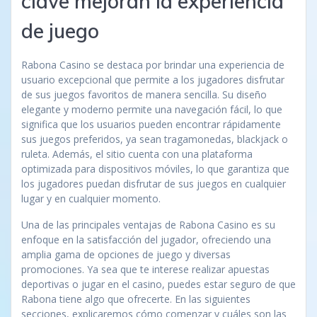
clave mejoran la experiencia
de juego
Rabona Casino se destaca por brindar una experiencia de
usuario excepcional que permite a los jugadores disfrutar
de sus juegos favoritos de manera sencilla. Su diseño
elegante y moderno permite una navegación fácil, lo que
significa que los usuarios pueden encontrar rápidamente
sus juegos preferidos, ya sean tragamonedas, blackjack o
ruleta. Además, el sitio cuenta con una plataforma
optimizada para dispositivos móviles, lo que garantiza que
los jugadores puedan disfrutar de sus juegos en cualquier
lugar y en cualquier momento.
Una de las principales ventajas de Rabona Casino es su
enfoque en la satisfacción del jugador, ofreciendo una
amplia gama de opciones de juego y diversas
promociones. Ya sea que te interese realizar apuestas
deportivas o jugar en el casino, puedes estar seguro de que
Rabona tiene algo que ofrecerte. En las siguientes
secciones, explicaremos cómo comenzar y cuáles son las