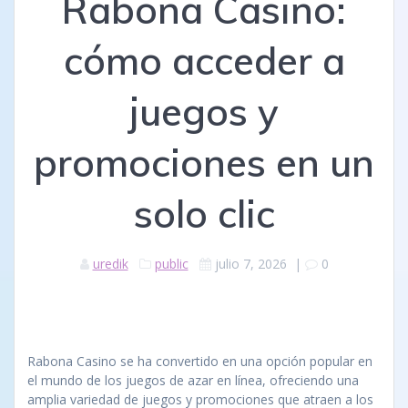
Rabona Casino:
cómo acceder a
juegos y
promociones en un
solo clic
uredik
public
julio 7, 2026
|
0
Rabona Casino se ha convertido en una opción popular en
el mundo de los juegos de azar en línea, ofreciendo una
amplia variedad de juegos y promociones que atraen a los