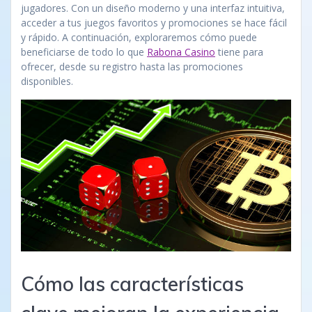
jugadores. Con un diseño moderno y una interfaz intuitiva,
acceder a tus juegos favoritos y promociones se hace fácil
y rápido. A continuación, exploraremos cómo puede
beneficiarse de todo lo que
Rabona Casino
tiene para
ofrecer, desde su registro hasta las promociones
disponibles.
Cómo las características