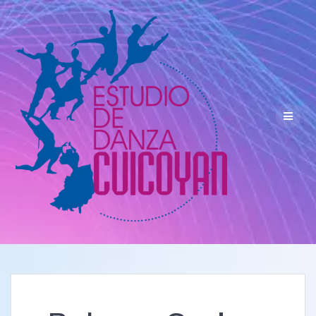
Skip
to
content