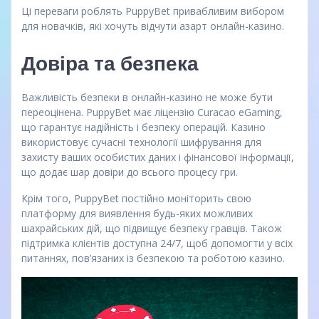
Ці переваги роблять PuppyBet привабливим вибором
для новачків, які хочуть відчути азарт онлайн-казино.
Довіра та безпека
Важливість безпеки в онлайн-казино не може бути
переоцінена. PuppyBet має ліцензію Curacao eGaming,
що гарантує надійність і безпеку операцій. Казино
використовує сучасні технології шифрування для
захисту ваших особистих даних і фінансової інформації,
що додає шар довіри до всього процесу гри.
Крім того, PuppyBet постійно моніторить свою
платформу для виявлення будь-яких можливих
шахрайських дій, що підвищує безпеку гравців. Також
підтримка клієнтів доступна 24/7, щоб допомогти у всіх
питаннях, пов’язаних із безпекою та роботою казино.