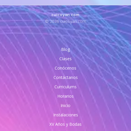
cuicoyan.com
© 2026 cuicoyan.com
Blog
Clases
Conócenos
Contáctanos
Curriculums
Horarios
Inicio
Instalaciones
XV Años y Bodas