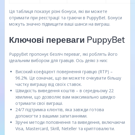
Ця таблиця показує різні бонуси, які ви можете
отримати при реєстрації та граючи в PuppyBet. Бонуси
можуть значно підвищити ваші шанси на виграш.
Ключові переваги PuppyBet
PuppyBet пропонує безліч переваг, які роблять його
ідеальним вибором для гравців. Ось деякі з них:
Високий коефіцієнт повернення гравцю (RTP) –
96.2%. Це означає, що ви можете очікувати більшу
частку виграшу від своїх ставок.
Швидкість виведення коштів – в середньому 22
хвилини, що дозволяє вам максимально швидко
отримати свої виграші.
24/7 підтримка клієнтів, яка завжди готова
допомогти з вашими запитаннями.
Зручні методи поповнення та виведення, включаючи
Visa, Mastercard, Skrill, Neteller та криптовалюти.