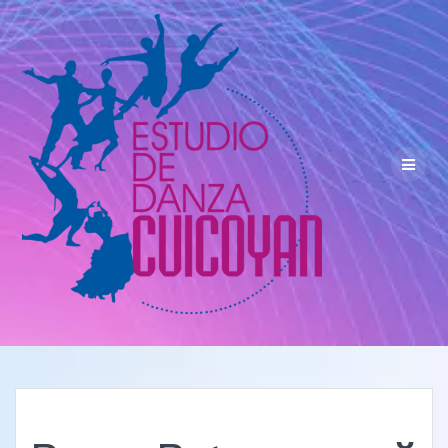
Skip
to
content