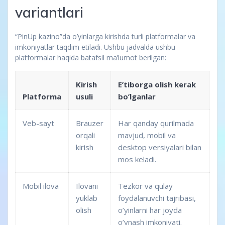
variantlari
“PinUp kazino”da o’yinlarga kirishda turli platformalar va
imkoniyatlar taqdim etiladi. Ushbu jadvalda ushbu
platformalar haqida batafsil ma’lumot berilgan:
Kirish
E’tiborga olish kerak
Platforma
usuli
bo’lganlar
Veb-sayt
Brauzer
Har qanday qurilmada
orqali
mavjud, mobil va
kirish
desktop versiyalari bilan
mos keladi.
Mobil ilova
Ilovani
Tezkor va qulay
yuklab
foydalanuvchi tajribasi,
olish
o’yinlarni har joyda
o’ynash imkoniyati.