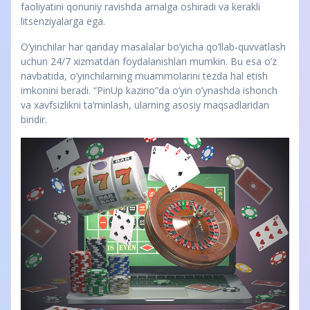
faoliyatini qonuniy ravishda amalga oshiradi va kerakli
litsenziyalarga ega.
O’yinchilar har qanday masalalar bo’yicha qo’llab-quvvatlash
uchun 24/7 xizmatdan foydalanishlari mumkin. Bu esa o’z
navbatida, o’yinchilarning muammolarini tezda hal etish
imkonini beradi. “PinUp kazino”da o’yin o’ynashda ishonch
va xavfsizlikni ta’minlash, ularning asosiy maqsadlaridan
biridir.