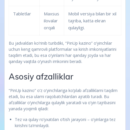
Tabletlar
Maxsus
Mobil versiya bilan bir xil
ilovalar
tajriba, katta ekran
orqali
qulayligi.
Bu jadvaldan ko’rinib turibdiki, “PinUp kazino” o’yinchilar
uchun keng qamrovli platformalar va kirish imkoniyatlarini
taqdim etadi, bu esa o’yinlarni har qanday joyda va har
qanday vaqtda o’ynash imkonini beradi.
Asosiy afzalliklar
“PinUp kazino” o’z o’yinchilariga ko’plab afzalliklarni taqdim
etadi, bu esa ularni raqobatchilardan ajratib turadi. Bu
afzalliklar o’yinchilarga qulaylik yaratadi va o’yin tajribasini
yanada yoqimli qiladi:
Tez va qulay ro’yxatdan o’tish jarayoni – o’yinlarga tez
kirishni ta’minlaydi.