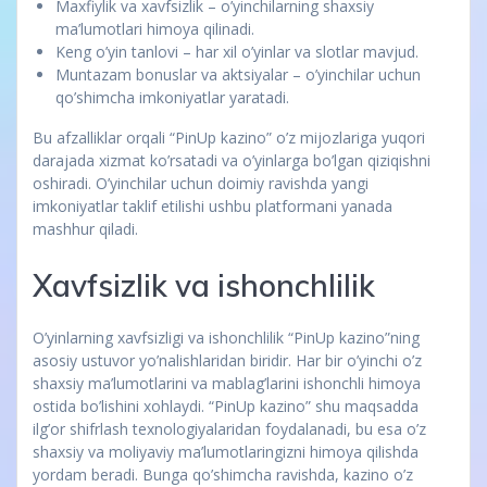
Maxfiylik va xavfsizlik – o’yinchilarning shaxsiy
ma’lumotlari himoya qilinadi.
Keng o’yin tanlovi – har xil o’yinlar va slotlar mavjud.
Muntazam bonuslar va aktsiyalar – o’yinchilar uchun
qo’shimcha imkoniyatlar yaratadi.
Bu afzalliklar orqali “PinUp kazino” o’z mijozlariga yuqori
darajada xizmat ko’rsatadi va o’yinlarga bo’lgan qiziqishni
oshiradi. O’yinchilar uchun doimiy ravishda yangi
imkoniyatlar taklif etilishi ushbu platformani yanada
mashhur qiladi.
Xavfsizlik va ishonchlilik
O’yinlarning xavfsizligi va ishonchlilik “PinUp kazino”ning
asosiy ustuvor yo’nalishlaridan biridir. Har bir o’yinchi o’z
shaxsiy ma’lumotlarini va mablag’larini ishonchli himoya
ostida bo’lishini xohlaydi. “PinUp kazino” shu maqsadda
ilg’or shifrlash texnologiyalaridan foydalanadi, bu esa o’z
shaxsiy va moliyaviy ma’lumotlaringizni himoya qilishda
yordam beradi. Bunga qo’shimcha ravishda, kazino o’z