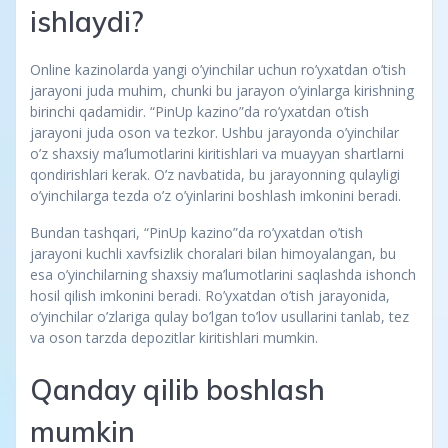
ishlaydi?
Online kazinolarda yangi o’yinchilar uchun ro’yxatdan o’tish
jarayoni juda muhim, chunki bu jarayon o’yinlarga kirishning
birinchi qadamidir. “PinUp kazino”da ro’yxatdan o’tish
jarayoni juda oson va tezkor. Ushbu jarayonda o’yinchilar
o’z shaxsiy ma’lumotlarini kiritishlari va muayyan shartlarni
qondirishlari kerak. O’z navbatida, bu jarayonning qulayligi
o’yinchilarga tezda o’z o’yinlarini boshlash imkonini beradi.
Bundan tashqari, “PinUp kazino”da ro’yxatdan o’tish
jarayoni kuchli xavfsizlik choralari bilan himoyalangan, bu
esa o’yinchilarning shaxsiy ma’lumotlarini saqlashda ishonch
hosil qilish imkonini beradi. Ro’yxatdan o’tish jarayonida,
o’yinchilar o’zlariga qulay bo’lgan to’lov usullarini tanlab, tez
va oson tarzda depozitlar kiritishlari mumkin.
Qanday qilib boshlash
mumkin