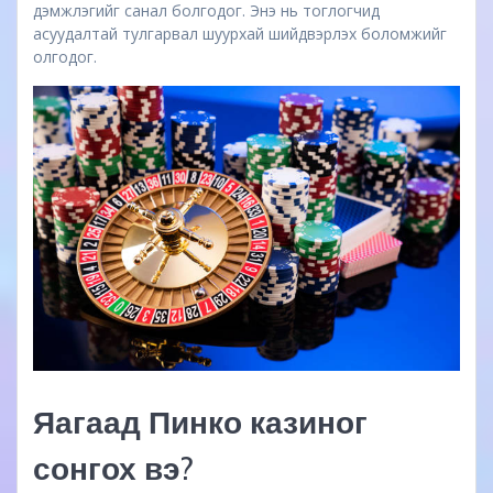
дэмжлэгийг санал болгодог. Энэ нь тоглогчид
асуудалтай тулгарвал шуурхай шийдвэрлэх боломжийг
олгодог.
Яагаад Пинко казиног
сонгох вэ?