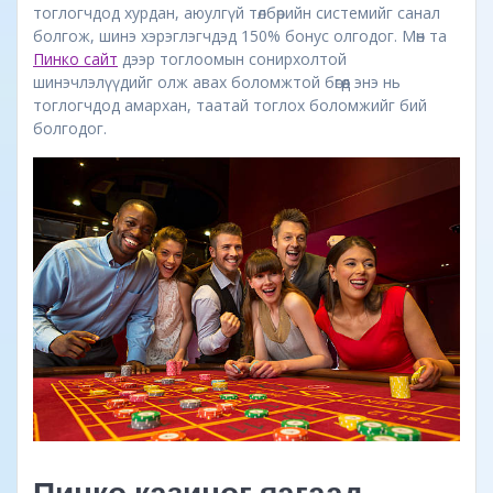
тоглогчдод хурдан, аюулгүй төлбөрийн системийг санал
болгож, шинэ хэрэглэгчдэд 150% бонус олгодог. Мөн та
Пинко сайт
дээр тоглоомын сонирхолтой
шинэчлэлүүдийг олж авах боломжтой бөгөөд энэ нь
тоглогчдод амархан, таатай тоглох боломжийг бий
болгодог.
Пинко казиног яагаад