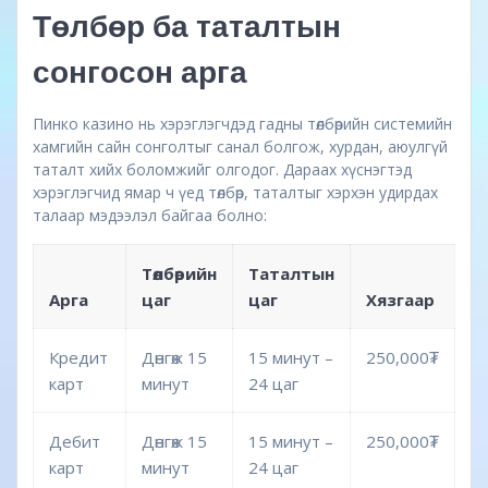
Төлбөр ба таталтын
сонгосон арга
Пинко казино нь хэрэглэгчдэд гадны төлбөрийн системийн
хамгийн сайн сонголтыг санал болгож, хурдан, аюулгүй
таталт хийх боломжийг олгодог. Дараах хүснэгтэд
хэрэглэгчид ямар ч үед төлбөр, таталтыг хэрхэн удирдах
талаар мэдээлэл байгаа болно:
Төлбөрийн
Таталтын
Арга
цаг
цаг
Хязгаар
Кредит
Дөнгөж 15
15 минут –
250,000₮
карт
минут
24 цаг
Дебит
Дөнгөж 15
15 минут –
250,000₮
карт
минут
24 цаг