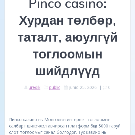
Pinco casino:
Хурдан төлбөр,
таталт, аюулгүй
тоглоомын
шийдлүүд
uredik
public
junio 25, 2026
|
0
Пинко казино нь Монголын интернет тоглоомын
салбарт шинэчлэл авчирсан платформ бөгөөд 5000 гаруй
слот тоглоомыг санал болгодог. Тус казино нь