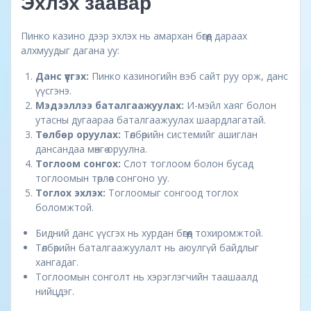
Эхлэх заавар
Пинко казино дээр эхлэх нь амархан бөгөөд дараах
алхмуудыг дагана уу:
Данс үүсгэх:
Пинко казиногийн вэб сайт руу орж, данс
үүсгэнэ.
Мэдээллээ баталгаажуулах:
И-мэйл хаяг болон
утасны дугаараа баталгаажуулах шаардлагатай.
Төлбөр оруулах:
Төлбөрийн системийг ашиглан
дансандаа мөнгө оруулна.
Тоглоом сонгох:
Слот тоглоом болон бусад
тоглоомын төрлөөс сонгоно уу.
Тоглох эхлэх:
Тоглоомыг сонгоод тоглох
боломжтой.
Бидний данс үүсгэх нь хурдан бөгөөд тохиромжтой.
Төлбөрийн баталгаажуулалт нь аюулгүй байдлыг
хангадаг.
Тоглоомын сонголт нь хэрэглэгчийн таашаалд
нийцдэг.