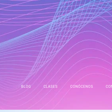
Skip
to
content
BLOG
CLASES
CONÓCENOS
CO