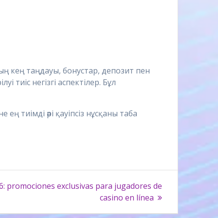
 кең таңдауы, бонустар, депозит пен
уі тиіс негізгі аспектілер. Бұл
ң тиімді әрі қауіпсіз нұсқаны таба
: promociones exclusivas para jugadores de
casino en línea