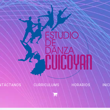
NTÁCTANOS
CURRICULUMS
HORARIOS
INIC