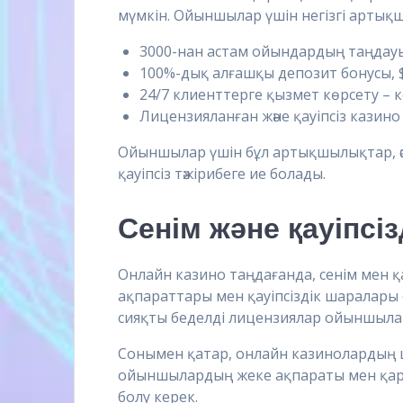
мүмкін. Ойыншылар үшін негізгі артық
3000-нан астам ойындардың таңдау
100%-дық алғашқы депозит бонусы, $
24/7 клиенттерге қызмет көрсету – к
Лицензияланған және қауіпсіз кази
Ойыншылар үшін бұл артықшылықтар, әсі
қауіпсіз тәжірибеге ие болады.
Сенім және қауіпсіз
Онлайн казино таңдағанда, сенім мен қ
ақпараттары мен қауіпсіздік шаралар
сияқты беделді лицензиялар ойыншылард
Сонымен қатар, онлайн казинолардың ш
ойыншылардың жеке ақпараты мен қаржы
болу керек.