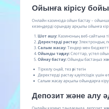
Ойынға кірісу бой
Онлайн казинода ойын бастау – ойыншы
кезеңдерді орындау арқылы ойынға кірі
Шот ашу:
Казиноның веб-сайтына тір
Деректерді растау:
Электрондық по
Салым жасау:
Тендер мен бюджетті
Ойынды таңдау:
Слоттар, үстел ойы
Ойнау бастау:
Ойынды бастаңыз жән
Тіркелу оңай, тез әрі тегін
Деректерді растау қауіпсіздік үшін 
Салым жасау арқылы ойындарға кіру 
Депозит және алу ә
Онлайн казино таңдағанда, депозит жән