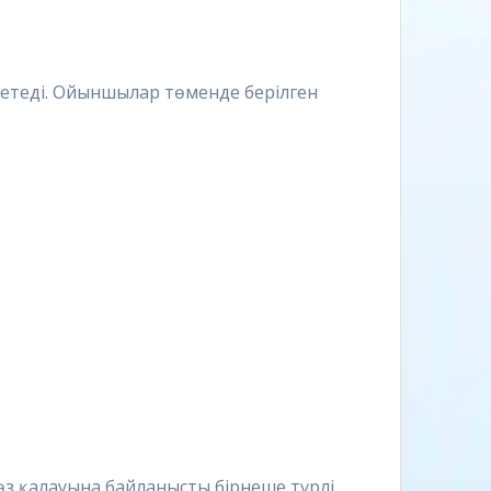
 етеді. Ойыншылар төменде берілген
өз қалауына байланысты бірнеше түрлі