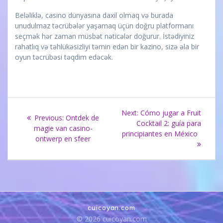
Beləliklə, casino dünyasına daxil olmaq və burada
unudulmaz təcrübələr yaşamaq üçün doğru platformanı
seçmək hər zaman müsbət nəticələr doğurur. İstədiyiniz
rahatlıq və təhlükəsizliyi təmin edən bir kazino, sizə əla bir
oyun təcrübəsi təqdim edəcək.
Navegación
Next
Next:
Cómo jugar a Fruit
Previous
Previous:
Ontdek de
post:
Cocktail 2: guía para
de
post:
magie van casino-
principiantes en México
ontwerp en sfeer
entradas
cuicoyan.com
© 2026 cuicoyan.com