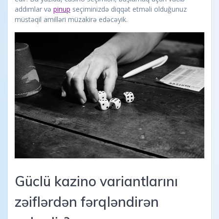
addımlar və
pinup
seçiminizdə diqqət etməli olduğunuz
müstəqil amilləri müzakirə edəcəyik.
Güclü kazino variantlarını
zəiflərdən fərqləndirən