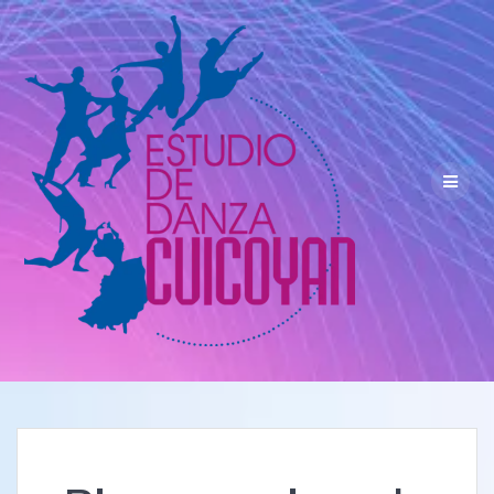
Skip
to
content