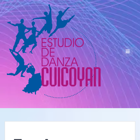
Skip
to
content