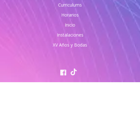
Curriculums
Horarios
Inicio
Instalaciones
XV Años y Bodas