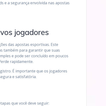
ds e a segurança envolvida nas apostas
ovos jogadores
ões das apostas esportivas. Este
as também para garantir que suas
simples e pode ser concluído em poucos
Verde rapidamente.
egistro. É importante que os jogadores
egura e satisfatória.
tapas que você deve seguir: