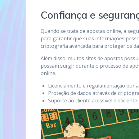
Confiança e seguran
Quando se trata de apostas online, a segu
para garantir que suas informações pessoa
criptografia avançada para proteger os da
Além disso, muitos sites de apostas poss
possam surgir durante o processo de apost
online.
Licenciamento e regulamentação por au
Proteção de dados através de criptograf
Suporte ao cliente acessível e eficiente.