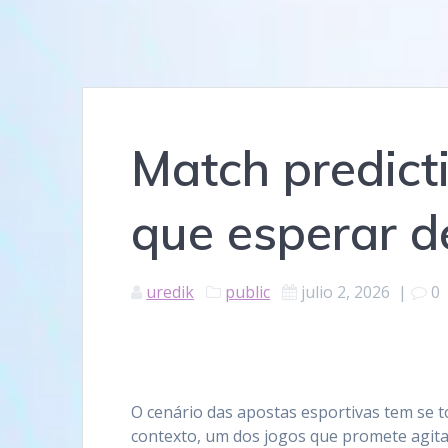
Match predict
que esperar d
uredik
public
julio 2, 2026
|
0
O cenário das apostas esportivas tem se
contexto, um dos jogos que promete agita