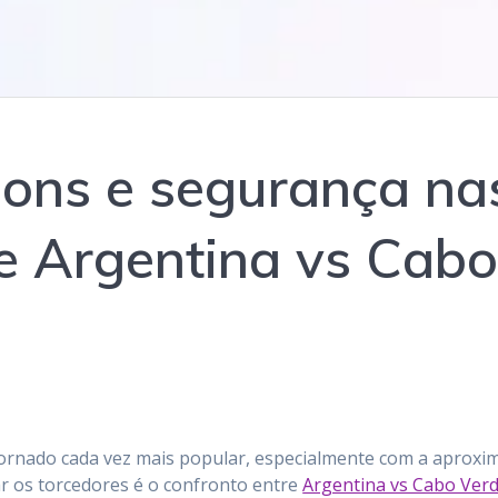
ions e segurança na
e Argentina vs Cabo
 tornado cada vez mais popular, especialmente com a aprox
r os torcedores é o confronto entre
Argentina vs Cabo Ver