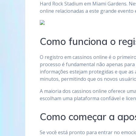
Hard Rock Stadium em Miami Gardens. Nest
online relacionadas a este grande evento 
Como funciona o regi
O registro em cassinos online é o primeir
processo é fundamental não apenas para 
informações estejam protegidas e que as a
minutos, permitindo que os novos usuári
A maioria dos cassinos online oferece uma
escolham uma plataforma confiável e licenc
Como começar a apos
Se você está pronto para entrar no emoci