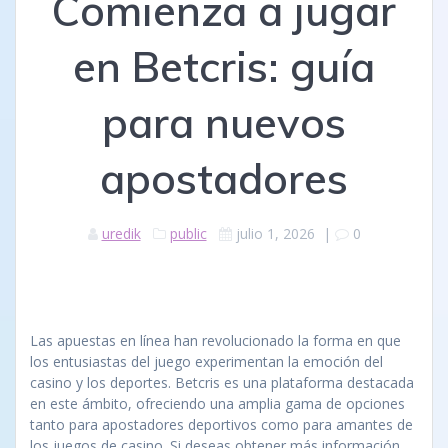
Comienza a jugar
en Betcris: guía
para nuevos
apostadores
uredik
public
julio 1, 2026
|
0
Las apuestas en línea han revolucionado la forma en que
los entusiastas del juego experimentan la emoción del
casino y los deportes. Betcris es una plataforma destacada
en este ámbito, ofreciendo una amplia gama de opciones
tanto para apostadores deportivos como para amantes de
los juegos de casino. Si deseas obtener más información