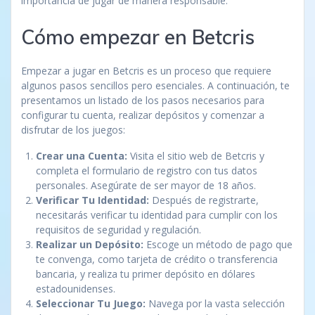
importancia de jugar de manera responsable.
Cómo empezar en Betcris
Empezar a jugar en Betcris es un proceso que requiere
algunos pasos sencillos pero esenciales. A continuación, te
presentamos un listado de los pasos necesarios para
configurar tu cuenta, realizar depósitos y comenzar a
disfrutar de los juegos:
Crear una Cuenta:
Visita el sitio web de Betcris y
completa el formulario de registro con tus datos
personales. Asegúrate de ser mayor de 18 años.
Verificar Tu Identidad:
Después de registrarte,
necesitarás verificar tu identidad para cumplir con los
requisitos de seguridad y regulación.
Realizar un Depósito:
Escoge un método de pago que
te convenga, como tarjeta de crédito o transferencia
bancaria, y realiza tu primer depósito en dólares
estadounidenses.
Seleccionar Tu Juego:
Navega por la vasta selección