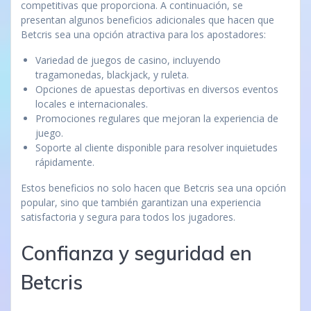
competitivas que proporciona. A continuación, se
presentan algunos beneficios adicionales que hacen que
Betcris sea una opción atractiva para los apostadores:
Variedad de juegos de casino, incluyendo
tragamonedas, blackjack, y ruleta.
Opciones de apuestas deportivas en diversos eventos
locales e internacionales.
Promociones regulares que mejoran la experiencia de
juego.
Soporte al cliente disponible para resolver inquietudes
rápidamente.
Estos beneficios no solo hacen que Betcris sea una opción
popular, sino que también garantizan una experiencia
satisfactoria y segura para todos los jugadores.
Confianza y seguridad en
Betcris