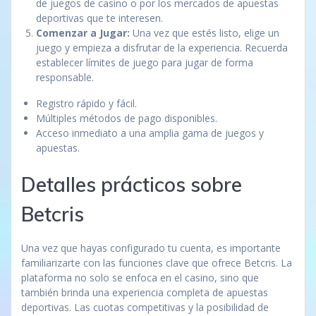
de juegos de casino o por los mercados de apuestas
deportivas que te interesen.
Comenzar a Jugar:
Una vez que estés listo, elige un
juego y empieza a disfrutar de la experiencia. Recuerda
establecer límites de juego para jugar de forma
responsable.
Registro rápido y fácil.
Múltiples métodos de pago disponibles.
Acceso inmediato a una amplia gama de juegos y
apuestas.
Detalles prácticos sobre
Betcris
Una vez que hayas configurado tu cuenta, es importante
familiarizarte con las funciones clave que ofrece Betcris. La
plataforma no solo se enfoca en el casino, sino que
también brinda una experiencia completa de apuestas
deportivas. Las cuotas competitivas y la posibilidad de