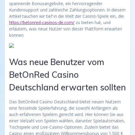
spannende Bonusangebote, ein hervorragender
Kundensupport und zahlreiche Zahlungsoptionen. In diesem
Artikel tauchen wir tief in die Welt der Casino-Spiele ein, die
https://betonred-casinos-de.com/
zu bieten hat, und
erläutern, was neue Nutzer von dieser Plattform erwarten
können.
Was neue Benutzer vom
BetOnRed Casino
Deutschland erwarten sollten
Das BetOnRed Casino Deutschland bietet neuen Nutzern
eine fesselnde Spielerfahrung, die sowohl Anfängern als
auch erfahrenen Spielern gerecht wird. Hier können Sie aus
einer Vielzahl von Spielen wählen, darunter Spielautomaten,
Tischspiele und Live-Casino-Optionen. Zudem bietet das
Casino einen großzügigen Willkommensbonus von 1.500 €