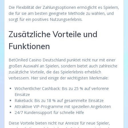
Die Flexibilität der Zahlungsoptionen ermöglicht es Spielern,
die für sie am besten geeignete Methode zu wählen, und
sorgt für ein positives Nutzungserlebnis.
Zusätzliche Vorteile und
Funktionen
BetOnRed Casino Deutschland punktet nicht nur mit einer
großen Auswahl an Spielen, sondern bietet auch zahlreiche
zusätzliche Vorteile, die das Spielerlebnis erheblich
verbessern. Hier sind einige der wichtigsten Merkmale:
Wöchentlicher Cashback: Bis zu 25 % auf verlorene
Einsätze
Rakeback: Bis zu 18 % auf gesammelte Einsätze
Attraktive VIP-Programme mit speziellen Angeboten
24/7 Kundensupport für schnelle Hilfe
Diese Vorteile bieten nicht nur Anreize für neue Spieler,