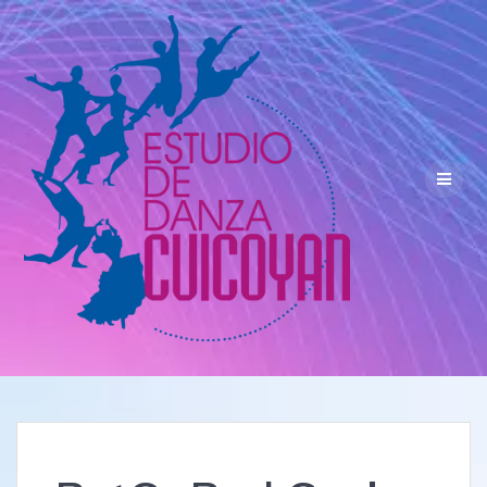
Skip
to
content