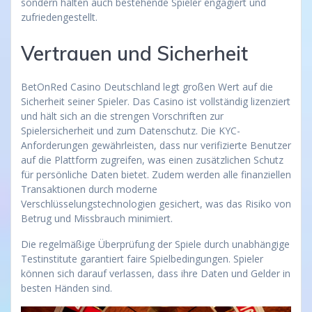
sondern halten auch bestehende Spieler engagiert und
zufriedengestellt.
Vertrauen und Sicherheit
BetOnRed Casino Deutschland legt großen Wert auf die
Sicherheit seiner Spieler. Das Casino ist vollständig lizenziert
und hält sich an die strengen Vorschriften zur
Spielersicherheit und zum Datenschutz. Die KYC-
Anforderungen gewährleisten, dass nur verifizierte Benutzer
auf die Plattform zugreifen, was einen zusätzlichen Schutz
für persönliche Daten bietet. Zudem werden alle finanziellen
Transaktionen durch moderne
Verschlüsselungstechnologien gesichert, was das Risiko von
Betrug und Missbrauch minimiert.
Die regelmäßige Überprüfung der Spiele durch unabhängige
Testinstitute garantiert faire Spielbedingungen. Spieler
können sich darauf verlassen, dass ihre Daten und Gelder in
besten Händen sind.