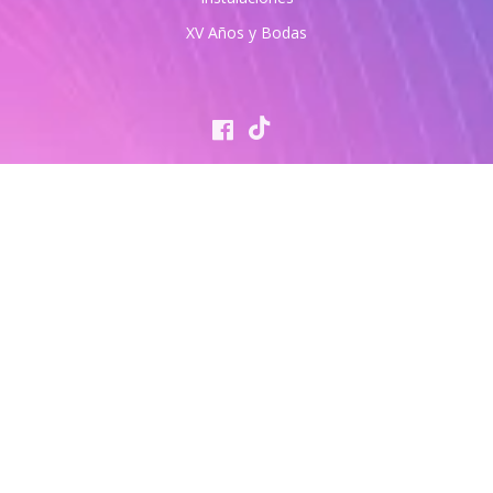
XV Años y Bodas