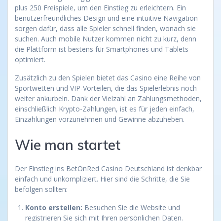
plus 250 Freispiele, um den Einstieg zu erleichtern. Ein
benutzerfreundliches Design und eine intuitive Navigation
sorgen dafür, dass alle Spieler schnell finden, wonach sie
suchen. Auch mobile Nutzer kommen nicht zu kurz, denn
die Plattform ist bestens für Smartphones und Tablets
optimiert.
Zusätzlich zu den Spielen bietet das Casino eine Reihe von
Sportwetten und VIP-Vorteilen, die das Spielerlebnis noch
weiter ankurbeln. Dank der Vielzahl an Zahlungsmethoden,
einschließlich Krypto-Zahlungen, ist es für jeden einfach,
Einzahlungen vorzunehmen und Gewinne abzuheben.
Wie man startet
Der Einstieg ins BetOnRed Casino Deutschland ist denkbar
einfach und unkompliziert. Hier sind die Schritte, die Sie
befolgen sollten:
Konto erstellen:
Besuchen Sie die Website und
registrieren Sie sich mit Ihren persönlichen Daten.