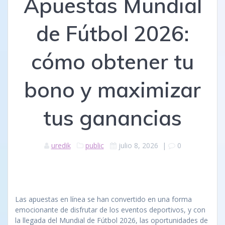
Apuestas Mundial
de Fútbol 2026:
cómo obtener tu
bono y maximizar
tus ganancias
uredik
public
julio 8, 2026
|
0
Las apuestas en línea se han convertido en una forma
emocionante de disfrutar de los eventos deportivos, y con
la llegada del Mundial de Fútbol 2026, las oportunidades de