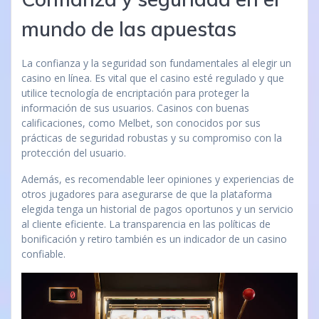
mundo de las apuestas
La confianza y la seguridad son fundamentales al elegir un
casino en línea. Es vital que el casino esté regulado y que
utilice tecnología de encriptación para proteger la
información de sus usuarios. Casinos con buenas
calificaciones, como Melbet, son conocidos por sus
prácticas de seguridad robustas y su compromiso con la
protección del usuario.
Además, es recomendable leer opiniones y experiencias de
otros jugadores para asegurarse de que la plataforma
elegida tenga un historial de pagos oportunos y un servicio
al cliente eficiente. La transparencia en las políticas de
bonificación y retiro también es un indicador de un casino
confiable.