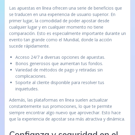
Las apuestas en línea ofrecen una serie de beneficios que
se traducen en una experiencia de usuario superior. En
primer lugar, la comodidad de poder apostar desde
cualquier lugar y en cualquier momento no tiene
comparación. Esto es especialmente importante durante un
evento tan grande como el Mundial, donde la acción
sucede rápidamente.
Acceso 24/7 a diversas opciones de apuestas.
Bonos generosos que aumentan tus fondos.
Variedad de métodos de pago y retiradas sin
complicaciones.
Soporte al cliente disponible para resolver tus
inquietudes.
Además, las plataformas en línea suelen actualizar
constantemente sus promociones, lo que te permite
siempre encontrar algo nuevo que aprovechar. Esto hace
que la experiencia de apostar sea más atractiva y dinámica.
Confianza y seguridad en el