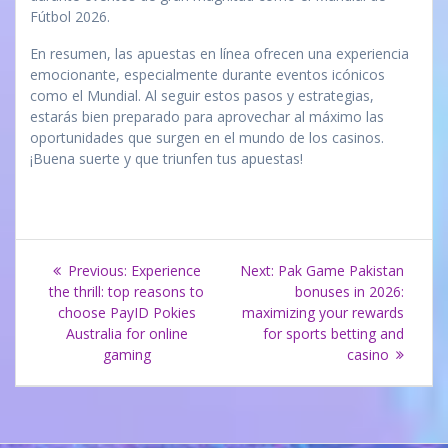
Fútbol 2026.
En resumen, las apuestas en línea ofrecen una experiencia
emocionante, especialmente durante eventos icónicos
como el Mundial. Al seguir estos pasos y estrategias,
estarás bien preparado para aprovechar al máximo las
oportunidades que surgen en el mundo de los casinos.
¡Buena suerte y que triunfen tus apuestas!
Navegación
Previous
Next
Previous:
Experience
Next:
Pak Game Pakistan
post:
post:
the thrill: top reasons to
bonuses in 2026:
de
choose PayID Pokies
maximizing your rewards
Australia for online
for sports betting and
entradas
gaming
casino