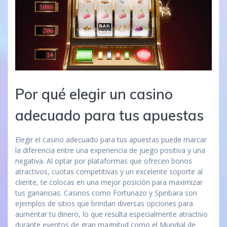
Por qué elegir un casino
adecuado para tus apuestas
Elegir el casino adecuado para tus apuestas puede marcar
la diferencia entre una experiencia de juego positiva y una
negativa. Al optar por plataformas que ofrecen bonos
atractivos, cuotas competitivas y un excelente soporte al
cliente, te colocas en una mejor posición para maximizar
tus ganancias. Casinos como Fortunazo y Spinbara son
ejemplos de sitios que brindan diversas opciones para
aumentar tu dinero, lo que resulta especialmente atractivo
durante eventos de gran magnitud como el Mundial de