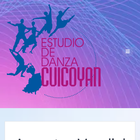
Skip
to
content