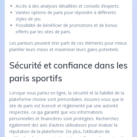
Accès à des analyses détaillées et conseils d’experts.
Variées options de paris pour répondre à différents
styles de jeu.
Possibilité de bénéficier de promotions et de bonus
offerts par les sites de paris.
Les parieurs peuvent tirer parti de ces éléments pour mieux
planifier leurs mises et maximiser leurs gains potentiels.
Sécurité et confiance dans les
paris sportifs
Lorsque vous pariez en ligne, la sécurité et la fiabilité de la
plateforme choisie sont primordiales. Assurez-vous que le
site de paris est licencié et réglementé par une autorité
respectée, ce qui garantit que vos informations
personnelles et financières sont protégées. Recherchez
également des avis d’autres utilisateurs pour évaluer la
réputation de la plateforme. De plus, l’utilisation de