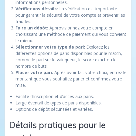
informations personnelles.
Vérifier vos détails:
La vérification est importante
pour garantir la sécurité de votre compte et prévenir les
fraudes.
Faire un dépôt:
Approvisionnez votre compte en
choisissant une méthode de paiement qui vous convient
le mieux.
Sélectionner votre type de pari:
Explorez les
différentes options de paris disponibles pour le match,
comme le pari sur le vainqueur, le score exact ou le
nombre de buts.
Placer votre pari:
Après avoir fait votre choix, entrez le
montant que vous souhaitez parier et confirmez votre
mise.
Facilité d’inscription et d’accès aux paris.
Large éventail de types de paris disponibles.
Options de dépôt sécurisées et variées.
Détails pratiques pour le