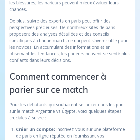
les blessures, les parieurs peuvent mieux évaluer leurs
chances.
De plus, suivre des experts en paris peut offrir des
perspectives précieuses. De nombreux sites de paris
proposent des analyses détaillées et des conseils
spécifiques à chaque match, ce qui peut s’avérer utile pour
les novices. En accumulant des informations et en
observant les tendances, les parieurs peuvent se sentir plus
confiants dans leurs décisions.
Comment commencer à
parier sur ce match
Pour les débutants qui souhaitent se lancer dans les paris
sur le match Argentine vs Égypte, voici quelques étapes
cruciales à suivre :
Créer un compte:
Inscrivez-vous sur une plateforme
de paris en ligne réputée en fournissant vos