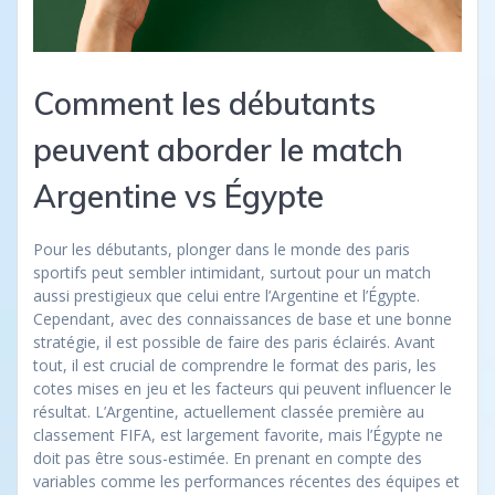
Comment les débutants
peuvent aborder le match
Argentine vs Égypte
Pour les débutants, plonger dans le monde des paris
sportifs peut sembler intimidant, surtout pour un match
aussi prestigieux que celui entre l’Argentine et l’Égypte.
Cependant, avec des connaissances de base et une bonne
stratégie, il est possible de faire des paris éclairés. Avant
tout, il est crucial de comprendre le format des paris, les
cotes mises en jeu et les facteurs qui peuvent influencer le
résultat. L’Argentine, actuellement classée première au
classement FIFA, est largement favorite, mais l’Égypte ne
doit pas être sous-estimée. En prenant en compte des
variables comme les performances récentes des équipes et