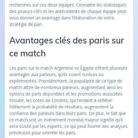
recherches sur ces deux équipes. Connaitre les statistiques
des joueurs-clés et les antécédents de chaque équipe peut
vous donner un avantage dans l’élaboration de votre
stratégie de pari.
Avantages clés des paris sur
ce match
Les paris sur le match Argentine vs Égypte offrent plusieurs
avantages aux parieurs, qu’ils soient novices ou
expérimentés. Premièrement, la popularité de ce type de
match attire de nombreux parieurs, augmentant ainsi les
options de paris disponibles et les promotions associées.
Ensuite, les cotes de Londres, qui tendent à refléter
fidèlement la probabilité de résultats, augmentent la
confiance des parieurs dans leurs paris. De plus, le fait que
ce match soit un événement mondial majeur signifie qu’il
sera scruté par les experts, ce qui peut fournir des analyses
précieuses pour orienter les paris.