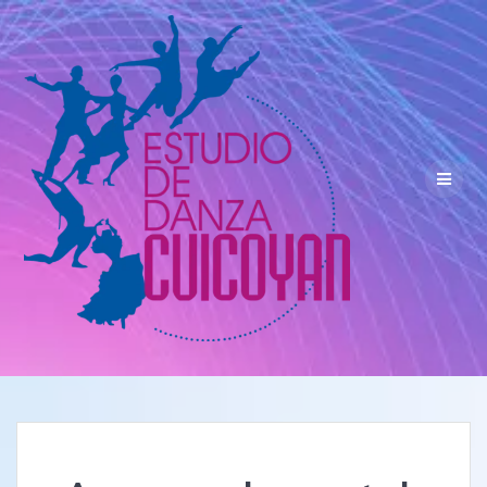
Skip
to
content